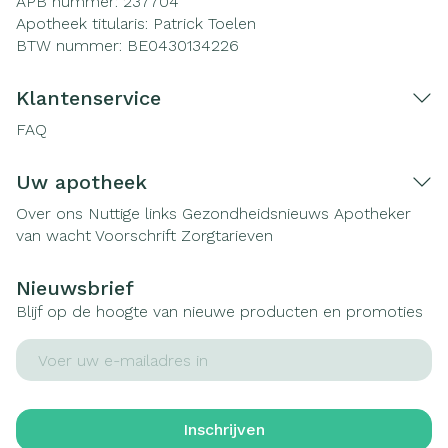
APB nummer:
237704
Apotheek titularis:
Patrick Toelen
BTW nummer:
BE0430134226
Klantenservice
FAQ
Uw apotheek
Over ons
Nuttige links
Gezondheidsnieuws
Apotheker
van wacht
Voorschrift
Zorgtarieven
Nieuwsbrief
Blijf op de hoogte van nieuwe producten en promoties
E-mail adres
Inschrijven