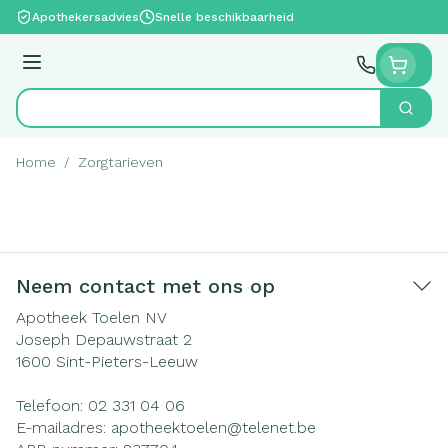
Ga naar de inhoud
Apothekersadvies
Snelle beschikbaarheid
Menu
Zoek
Product, merk, categorie...
Home
/
Zorgtarieven
Neem contact met ons op
Apotheek Toelen NV
Joseph Depauwstraat 2
1600
Sint-Pieters-Leeuw
Telefoon:
02 331 04 06
E-mailadres:
apotheektoelen@
telenet.be