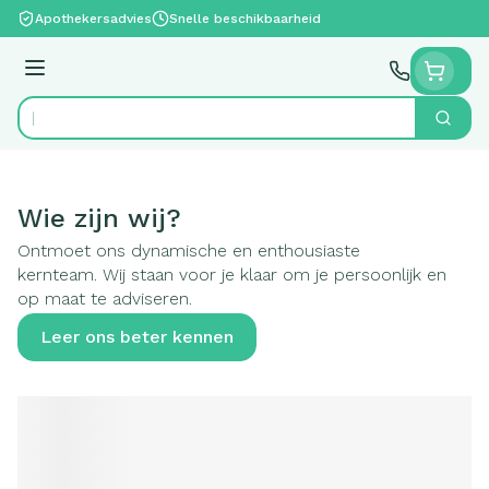
Ga naar de inhoud
Apothekersadvies
Snelle beschikbaarheid
Menu
Zoek
Product, merk, categorie...
Wie zijn wij?
Ontmoet ons dynamische en enthousiaste
kernteam. Wij staan voor je klaar om je persoonlijk en
op maat te adviseren.
Leer ons beter kennen