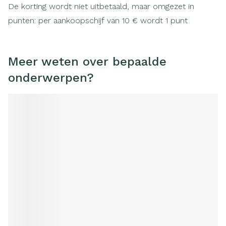
De korting wordt niet uitbetaald, maar omgezet in
punten: per aankoopschijf van 10 € wordt 1 punt
toegekend.
De verzamelde punten kunnen op gelijk welk ogenblik
Meer weten over bepaalde
ingeruild worden.
onderwerpen?
De punten kunnen ingeruild worden bij volgende
handelaars: Schoentjes Drankenservice, Selexion
Fabelec, Brafo, Slagerij Wauters, Wijnen D'Herde, Slagerij
Alain & Muriel