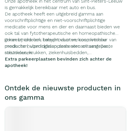
Onze apotheek in het centrum van Sint-Pieters-Leeuw
is gemakkelijk bereikbaar met auto en bus.
De apotheek heeft een uitgebreid gamma aan
voorschriftplichtige en niet-voorschriftplichtige
medicatie voor mens en dier en daarnaast bieden we
ook tal van fytotherapeutische en homeopathische
geneesmiddelen, babyproducten, cosmetische
U kan bij ons ook terecht voor verkoop/verhuur van
producten, voedingssupplementen en aangepaste
medische hulpmiddelen zoals aërosoltoestellen,
steunkousen.
rolstoelen, krukken, ziekenhuisbedden,…
Extra parkeerplaatsen bevinden zich achter de
apotheek!
Ontdek de nieuwste producten in
ons gamma