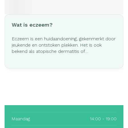
Wat is eczeem?
Eczeem is een huidaandoening, gekenmerkt door
jeukende en ontstoken plekken. Het is ook
bekend als atopische dermatitis of
constitutioneel eczeem, omdat dit de meest
voorkomende vorm is.
Maandag
14:00 - 19:00