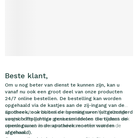
Beste klant,
Om u nog beter van dienst te kunnen zijn, kan u
vanaf nu ook een groot deel van onze producten
24/7 online bestellen. De bestelling kan worden
opgehaald via de kastjes aan de zij-ingang van de
apotheek, ook buiten de openingsuren (uitgezonderd
Op deze site vindt u alle informatie over het volledige
voorschriftplichtige geneesmiddelen die tijdens de
aangeboden gamma producten en ons team staat ook
openingsuren in de apotheek moeten worden
steeds paraat voor extra advies en informatie in de
afgehaald).
apotheek.