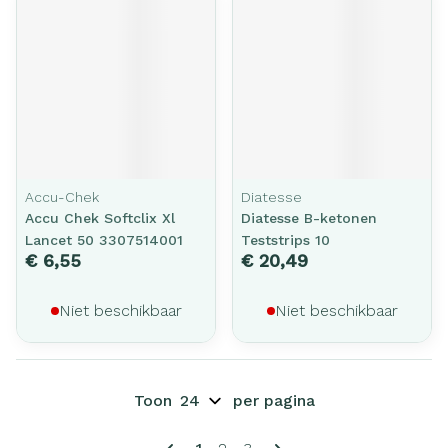
Accu-Chek
Diatesse
Accu Chek Softclix Xl
Diatesse B-ketonen
Lancet 50 3307514001
Teststrips 10
€ 6,55
€ 20,49
Niet beschikbaar
Niet beschikbaar
Toon
per pagina
Pagina's
U lees momenteel pagina
Pagina
Pagina