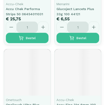
Accu-Chek
Menarini
Accu Chek Performa
Glucoject Lancets Plus
Strips 50 06454011031
33g 100 44121
€ 25,75
€ 6,55
Aantal
Aantal
Bestel
Bestel
Onetouch
Accu-Chek
OneTouch Ultra Plus
Accu Fine 31g 6mm 100