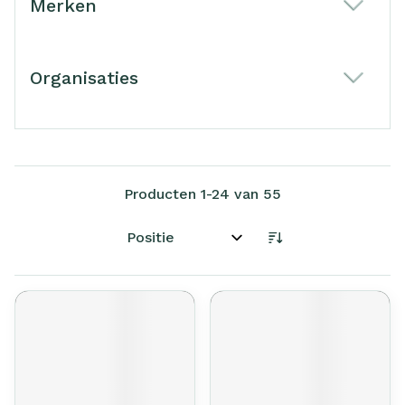
Merken
filter
Organisaties
filter
Producten
1
-
24
van
55
Sorteer op: