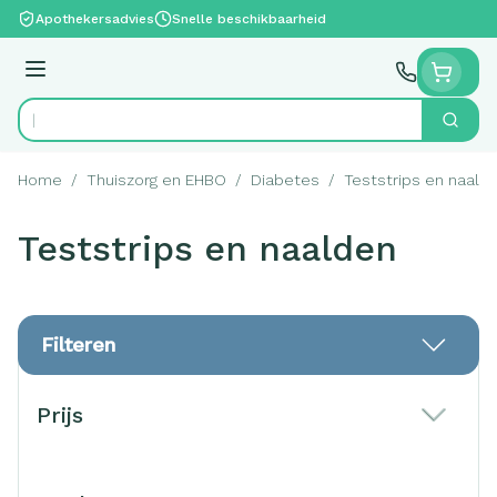
Ga naar de inhoud
Apothekersadvies
Snelle beschikbaarheid
Menu
Zoek
Product, merk, categorie...
Home
/
Thuiszorg en EHBO
/
Diabetes
/
Teststrips en naald
Teststrips en naalden
Filteren
Doorgaan naar productlijst
Prijs
filter