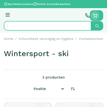
Ga naar de inhoud
Apothekersadvies
Snelle beschikbaarheid
Menu
Zoek
Product, merk, categorie...
Home
/
Schoonheid, verzorging en hygiëne
/
Zonnebeschermi
Wintersport - ski
3
producten
Sorteer op: