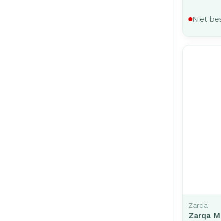
Niet be
Zarqa
Zarqa M