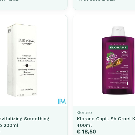
Klorane
evitalizing Smoothing
Klorane Capil. Sh Groei K
o 200ml
400ml
0
€ 18,50