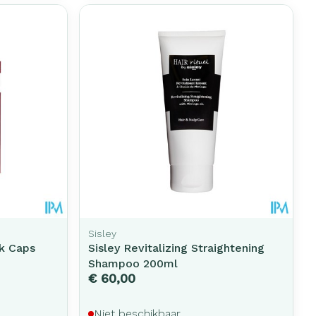
erende
Parfums en
geurproducten
Sisley
k Caps
Sisley Revitalizing Straightening
CBD
Shampoo 200ml
€ 60,00
Niet beschikbaar