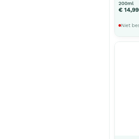
200ml
€ 14,99
Niet be