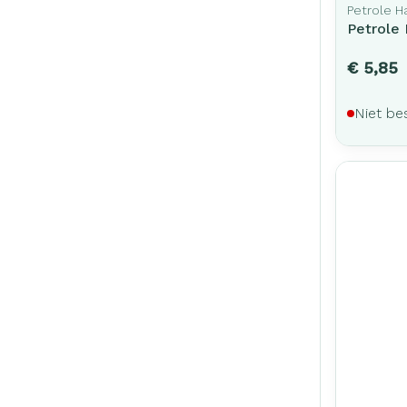
Petrole H
Petrole
€ 5,85
Niet be