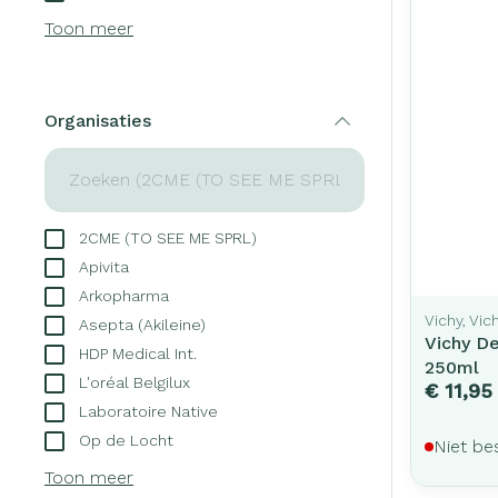
Creme, gel en 
Toon meer
Aerosol access
Blaren
Zuurstof
Eelt
Ademhalingsst
Eksteroog - li
Organisaties
filter
Toon meer
Spieren en ge
2CME (TO SEE ME SPRL)
Specifiek voo
Naalden en sp
Apivita
Infecties
Lichaamsverzo
Arkopharma
Spuiten
Vichy, Vi
Deodorant
Asepta (Akileine)
Vichy De
Oplossing voor 
HDP Medical Int.
Gezichtsverzor
Luizen
250ml
L'oréal Belgilux
Naalden
€ 11,95
Laboratoire Native
Naalden voor i
Op de Locht
Diagnostica
Niet be
pennaalden
Toon meer
Toon meer