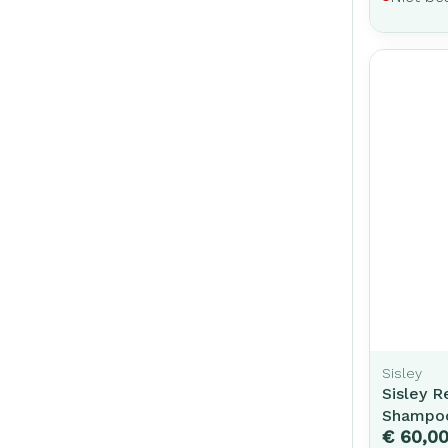
Sisley
Sisley R
Shampo
€ 60,0