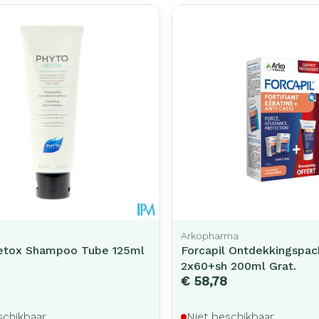
Toon meer
rging
Supplementen
Insectenw
middelen
n
Mondmaskers
issen
-
id
d
Arkopharma
etox Shampoo Tube 125ml
Forcapil Ontdekkingspac
Zelfbruiner
Scheren
2x60+sh 200ml Grat.
€ 58,78
schikbaar
Niet beschikbaar