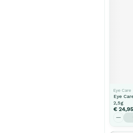
Eye Care
Eye Car
2,5g
€ 24,9
Aantal