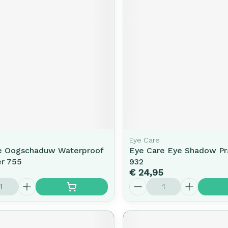
rging
Supplementen
Insectenw
middelen
n
Mondmaskers
issen
-
id
d
Eye Care
e Oogschaduw Waterproof
Eye Care Eye Shadow Pra
Zelfbruiner
Scheren
r 755
932
€ 24,95
Aantal