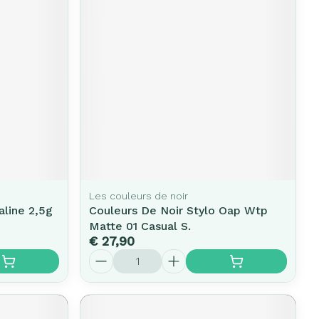
erende
Parfums en
geurproducten
Les couleurs de noir
line 2,5g
Couleurs De Noir Stylo Oap Wtp
CBD
Matte 01 Casual S.
€ 27,90
Aantal