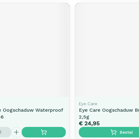
Eye Care
e Oogschaduw Waterproof
Eye Care Oogschaduw B
56
2,5g
€ 24,95
Bestel