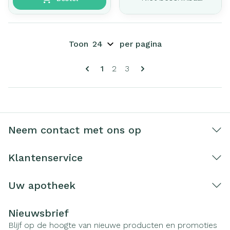
Toon
per pagina
Pagina's
U lees momenteel pagina
Pagina
Pagina
1
2
3
Neem contact met ons op
Klantenservice
Uw apotheek
Nieuwsbrief
Blijf op de hoogte van nieuwe producten en promoties