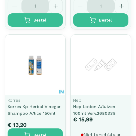
Aantal
Aantal
Bestel
Bestel
Korres
Nep
Korres Kp Herbal Vinegar
Nep Lotion A/luizen
Shampoo A/lice 150ml
100ml Verv.2680338
€ 15,99
€ 13,20
Niet beschikbaar
Bestel