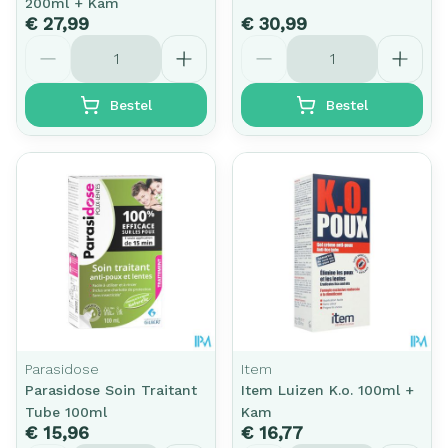
200ml + Kam
€ 27,99
€ 30,99
Aantal
Aantal
Bestel
Bestel
Parasidose
Item
Parasidose Soin Traitant
Item Luizen K.o. 100ml +
Tube 100ml
Kam
€ 15,96
€ 16,77