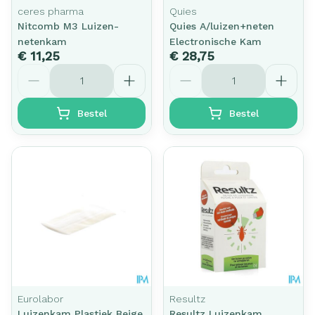
ceres pharma
Quies
Nitcomb M3 Luizen-
Quies A/luizen+neten
netenkam
Electronische Kam
€ 11,25
€ 28,75
Aantal
Aantal
Bestel
Bestel
Eurolabor
Resultz
Luizenkam Plastiek Beige
Resultz Luizenkam