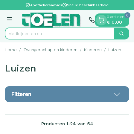
Dia 1 van 1
Ga naar de inhoud
Apothekersadvies
Snelle beschikbaarheid
0
0 artikelen
Menu
€ 0,00
Zoek
Product, merk, categorie...
Home
/
Zwangerschap en kinderen
/
Kinderen
/
Luizen
Luizen
Filteren
Producten
1
-
24
van
54