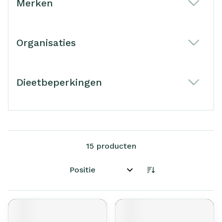
Merken
filter
Organisaties
filter
Dieetbeperkingen
filter
15
producten
Sorteer op: