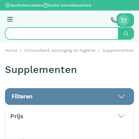
Ga naar de inhoud
Apothekersadvies
Snelle beschikbaarheid
Menu
Zoek
Product, merk, categorie...
Home
/
Schoonheid, verzorging en hygiëne
/
Supplementen
Supplementen
Filteren
Doorgaan naar productlijst
Prijs
filter