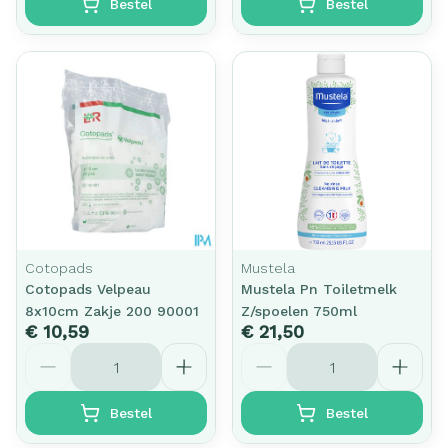
Bestel
Bestel
Cotopads
Mustela
Cotopads Velpeau
Mustela Pn Toiletmelk
8x10cm Zakje 200 90001
Z/spoelen 750ml
€ 10,59
€ 21,50
Aantal
Aantal
Bestel
Bestel