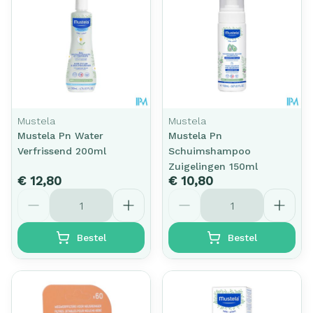
Mustela
Mustela
Mustela Pn Water
Mustela Pn
Verfrissend 200ml
Schuimshampoo
Zuigelingen 150ml
€ 12,80
€ 10,80
Aantal
Aantal
Bestel
Bestel