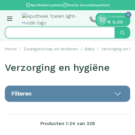
Dia 1 van 1
Ga naar de inhoud
Apothekersadvies
Snelle beschikbaarheid
0
0 artikelen
Menu
€ 0,00
V
Zoek
Product, merk, categorie...
Home
/
Zwangerschap en kinderen
/
Baby
/
Verzorging en hy
Verzorging en hygiëne
Filteren
Producten
1
-
24
van
328