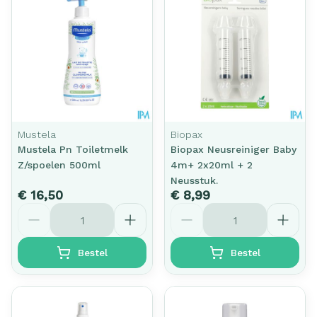
Mustela
Biopax
Mustela Pn Toiletmelk
Biopax Neusreiniger Baby
Z/spoelen 500ml
4m+ 2x20ml + 2
Neusstuk.
€ 16,50
€ 8,99
Aantal
Aantal
Bestel
Bestel