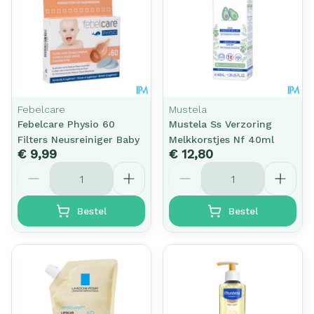
Febelcare
Mustela
Febelcare Physio 60
Mustela Ss Verzoring
Filters Neusreiniger Baby
Melkkorstjes Nf 40ml
€ 9,99
€ 12,80
Aantal
Aantal
Bestel
Bestel