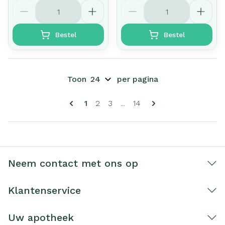
Aantal
Aantal
Bestel
Bestel
Toon
per pagina
Pagina's
U lees momenteel pagina
Pagina
Pagina
Pagina
1
2
3
...
14
Neem contact met ons op
Klantenservice
Uw apotheek