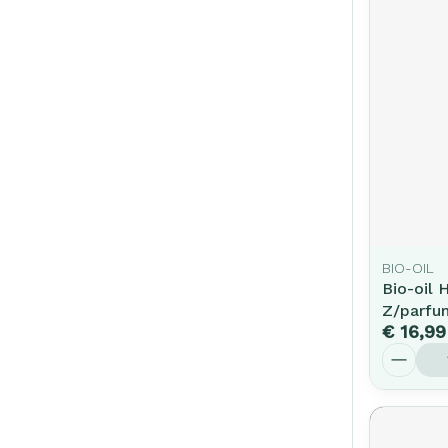
BIO-OIL
Bio-oil 
Z/parfu
€ 16,99
Aantal