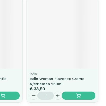
Isdin
ntie
Isdin Woman Flavonex Creme
A/striemen 250ml
€ 33,50
Aantal