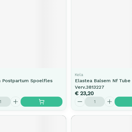
rging
Supplementen
Insectenw
middelen
n
Mondmaskers
issen
-
id
d
Kela
h Postpartum Spoelfles
Elastea Balsem Nf Tube
Verv.3813227
€ 23,20
Zelfbruiner
Scheren
Aantal