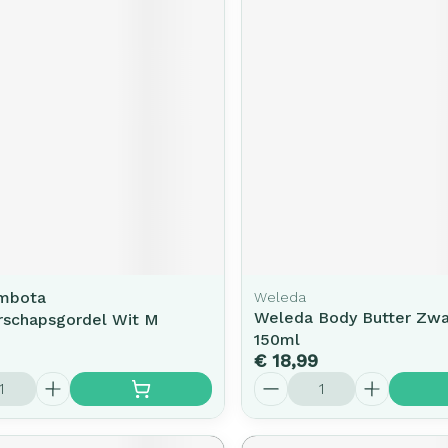
mbota
Weleda
Weleda Body Butter Zw
schapsgordel Wit M
150ml
€ 18,99
Aantal