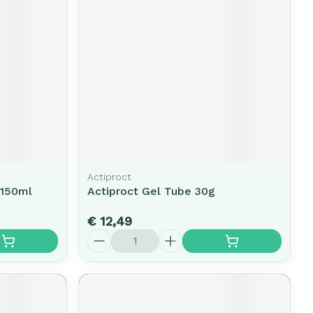
erende
Parfums en
geurproducten
Actiproct
 150ml
Actiproct Gel Tube 30g
€ 12,49
CBD
Aantal