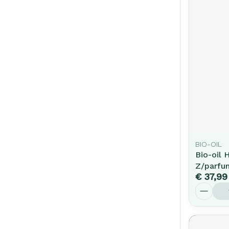
BIO-OIL
Bio-oil 
Z/parfu
€ 37,99
Aantal