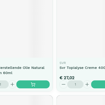
SVR
Herstellende Olie Natural
Svr Topialyse Creme 40
m 60ml
€ 27,02
Aantal