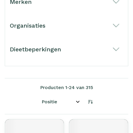
Merken
filter
Organisaties
filter
Dieetbeperkingen
filter
Producten
1
-
24
van
315
Sorteer op: