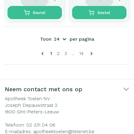
Bestel
Bestel
Toon
per pagina
Pagina's
U lees momenteel pagina
Pagina
Pagina
Pagina
1
2
3
...
14
Neem contact met ons op
Apotheek Toelen NV
Joseph Depauwstraat 2
1600
Sint-Pieters-Leeuw
Telefoon:
02 331 04 06
E-mailadres:
apotheektoelen@
telenet.be