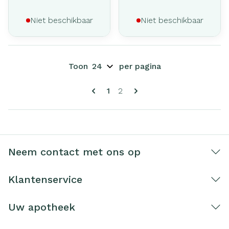
Niet beschikbaar
Niet beschikbaar
Toon
per pagina
Pagina's
U lees momenteel pagina
Pagina
1
2
Neem contact met ons op
Klantenservice
Uw apotheek