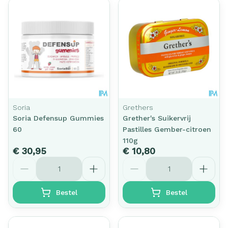
Soria
Grethers
Soria Defensup Gummies
Grether's Suikervrij
60
Pastilles Gember-citroen
110g
€ 30,95
€ 10,80
Aantal
Aantal
Bestel
Bestel