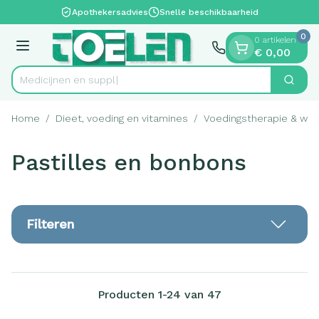
Dia 1 van 1
Ga naar de inhoud
Apothekersadvies
Snelle beschikbaarheid
0
0 artikelen
Menu
€ 0,00
Me
Zoek
Product, merk, categorie...
Home
/
Dieet, voeding en vitamines
/
Voedingstherapie & welz
Pastilles en bonbons
Filteren
Producten
1
-
24
van
47