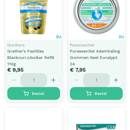
Grethers
Puressentiel
Grether's Pastilles
Puressentiel Ademhaling
Blackcurr.z/suiker Refill
Gommen Keel Eucalypt.
110g
24
€ 9,95
€ 7,95
Aantal
Aantal
Bestel
Bestel