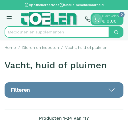
Dia 1 van 1
Ga naar de inhoud
Apothekersadvies
Snelle beschikbaarheid
0
0 artikelen
Menu
€ 0,00
Medicij
Zoek
Product, merk, categorie...
Home
/
Dieren en insecten
/
Vacht, huid of pluimen
Vacht, huid of pluimen
Filteren
Producten
1
-
24
van
117