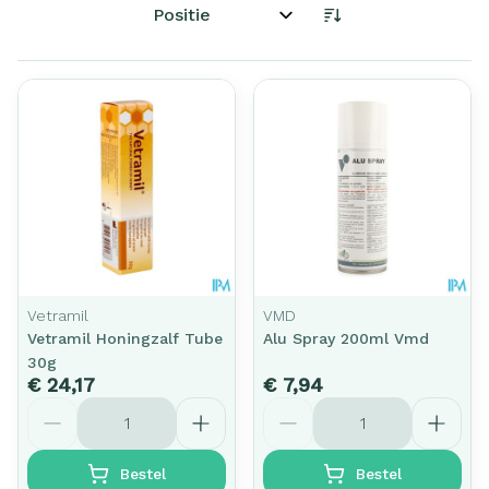
Sorteer op:
Vetramil
VMD
Vetramil Honingzalf Tube
Alu Spray 200ml Vmd
30g
€ 24,17
€ 7,94
Aantal
Aantal
Bestel
Bestel