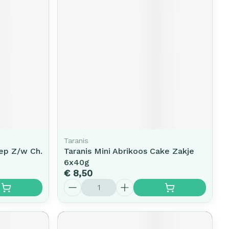
erende
Parfums en
geurproducten
Taranis
ep Z/w Ch.
Taranis Mini Abrikoos Cake Zakje
CBD
6x40g
€ 8,50
Aantal