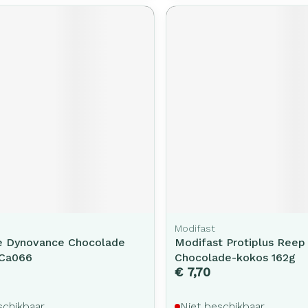
Modifast
e Dynovance Chocolade
Modifast Protiplus Reep
 Ca066
Chocolade-kokos 162g
€ 7,70
schikbaar
Niet beschikbaar