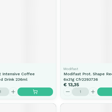
rging
Supplementen
Insectenw
middelen
n
Mondmaskers
issen
-
id
d
Modifast
 Intensive Coffee
Modifast Prot. Shape Re
Zelfbruiner
Scheren
ed Drink 236ml
6x31g Cfr2293736
€ 13,35
Aantal