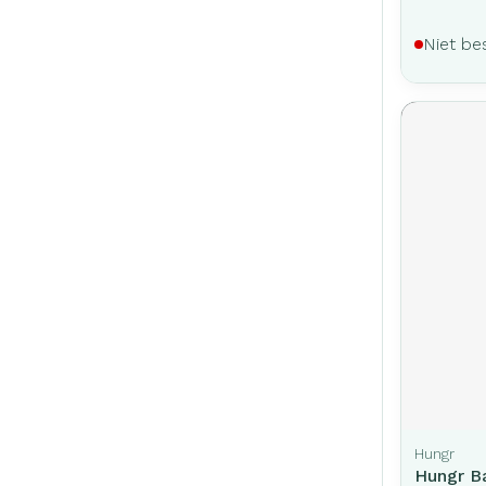
Niet be
Hungr
Hungr B