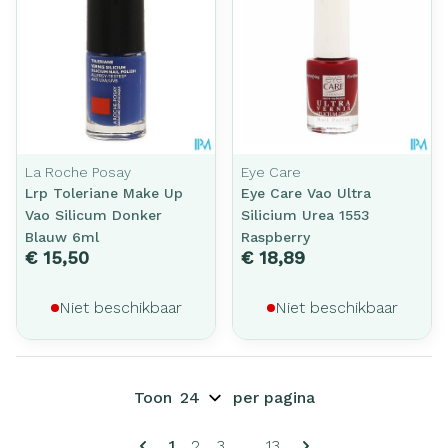
La Roche Posay
Eye Care
Lrp Toleriane Make Up
Eye Care Vao Ultra
Vao Silicum Donker
Silicium Urea 1553
Blauw 6ml
Raspberry
€ 15,50
€ 18,89
Niet beschikbaar
Niet beschikbaar
Toon
per pagina
Pagina's
U lees momenteel pagina
Pagina
Pagina
Pagina
1
2
3
...
13