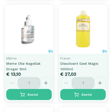
Même
Fraver
Meme Olie Nagellak
Dissolvant Geel Magis
Droger 9ml
1000ml
€ 13,10
€ 27,03
Aantal
Aantal
Bestel
Bestel