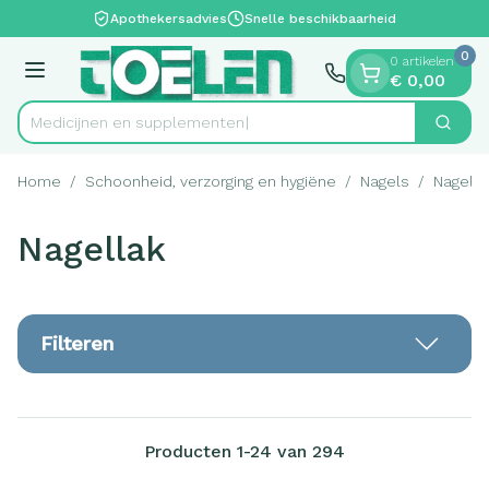
Dia 1 van 1
Ga naar de inhoud
Apothekersadvies
Snelle beschikbaarheid
0
0 artikelen
Menu
€ 0,00
Medicijne
Zoek
Product, merk, categorie...
Home
/
Schoonheid, verzorging en hygiëne
/
Nagels
/
Nagella
Nagellak
Filteren
Producten
1
-
24
van
294