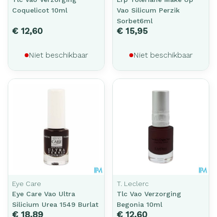
Coquelicot 10ml
Vao Silicum Perzik
Sorbet6ml
€ 12,60
€ 15,95
Niet beschikbaar
Niet beschikbaar
Eye Care
T. Leclerc
Eye Care Vao Ultra
Tlc Vao Verzorging
Silicium Urea 1549 Burlat
Begonia 10ml
€ 18,89
€ 12,60