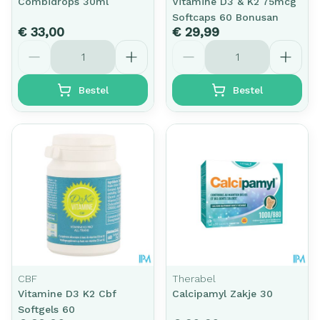
Combidrops 30ml
Vitamine D3 & K2 75mcg
Softcaps 60 Bonusan
€ 33,00
€ 29,99
Aantal
Aantal
Bestel
Bestel
CBF
Therabel
Vitamine D3 K2 Cbf
Calcipamyl Zakje 30
Softgels 60