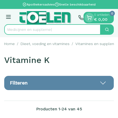
Dia 1 van 1
Ga naar de inhoud
Apothekersadvies
Snelle beschikbaarheid
0
0 artikelen
Menu
€ 0,00
Me
Zoek
Product, merk, categorie...
Home
/
Dieet, voeding en vitamines
/
Vitamines en suppleme
Vitamine K
Filteren
Producten
1
-
24
van
45