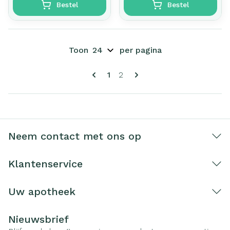
Bestel
Bestel
Toon
per pagina
Pagina's
U lees momenteel pagina
Pagina
1
2
Neem contact met ons op
Klantenservice
Uw apotheek
Nieuwsbrief