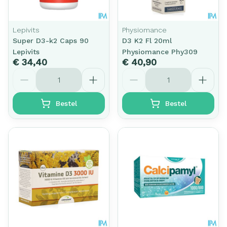
Lepivits
Physiomance
Super D3-k2 Caps 90
D3 K2 Fl 20ml
Lepivits
Physiomance Phy309
€ 34,40
€ 40,90
Aantal
Aantal
Bestel
Bestel