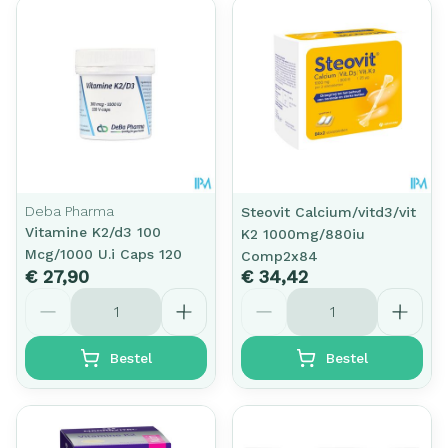
Deba Pharma
Steovit Calcium/vitd3/vit
Vitamine K2/d3 100
K2 1000mg/880iu
Mcg/1000 U.i Caps 120
Comp2x84
€ 27,90
€ 34,42
Aantal
Aantal
Bestel
Bestel