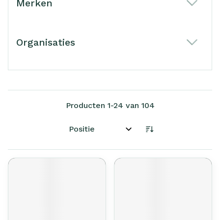
Merken
filter
Organisaties
filter
Producten
1
-
24
van
104
Sorteer op: