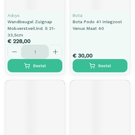
Advys
Bota
Wandbeugel Zuignap
Bota Podo 41 Inlegzool
Mob.verst.veil.ind. S 21-
Venus Maat 40
33,5cm
€ 228,00
Aantal
€ 30,00
Bestel
Bestel