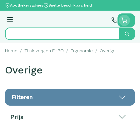
Ga naar de inhoud
Apothekersadvies
Snelle beschikbaarheid
Menu
Zoek
Product, merk, categorie...
Home
/
Thuiszorg en EHBO
/
Ergonomie
/
Overige
Overige
Filteren
Doorgaan naar productlijst
Prijs
filter