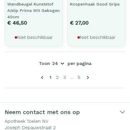
Wandbeugel Kunststof
Knopenhaak Good Grips
A/slip Prima Wit Gebogen
40cm
€ 46,50
€ 27,00
Niet beschikbaar
Niet beschikbaar
Toon
per pagina
Pagina's
U lees momenteel pagina
Pagina
Pagina
Pagina
1
2
3
...
5
Neem contact met ons op
Apotheek Toelen NV
Joseph Depauwstraat 2