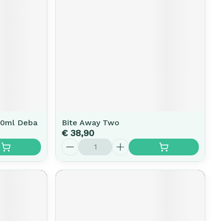
00ml Deba
Bite Away Two
€ 38,90
Aantal