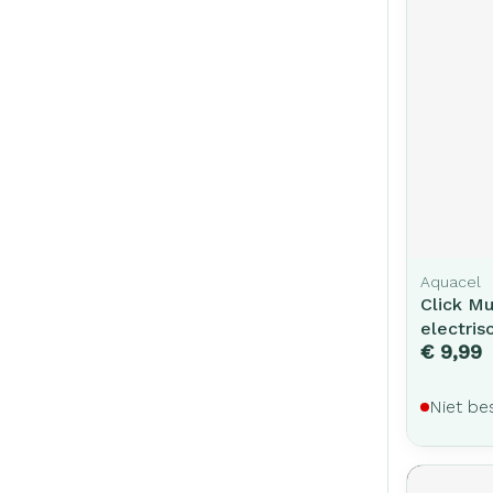
Aquacel
Click M
electris
€ 9,99
Niet be