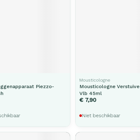
Mousticologne
uggenapparaat Piezzo-
Mousticologne Verstuive
ch
Vlb 45ml
€ 7,90
schikbaar
Niet beschikbaar