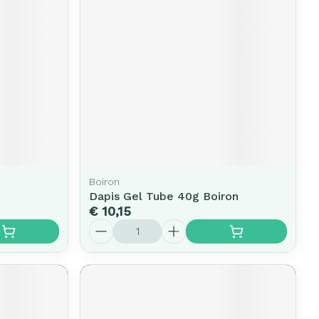
erende
Parfums en
geurproducten
Boiron
Dapis Gel Tube 40g Boiron
€ 10,15
Aantal
CBD