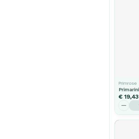
Primrose
Primarin
€ 19,43
Aantal