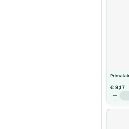
Primalai
€ 9,17
Aantal