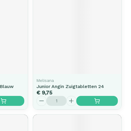
erende
Parfums en
geurproducten
Melisana
 Blauw
Junior Angin Zuigtabletten 24
€ 9,75
CBD
Aantal