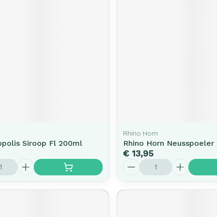
rging
Supplementen
Insectenw
middelen
n
Mondmaskers
issen
-
id
d
Rhino Horn
opolis Siroop Fl 200ml
Rhino Horn Neusspoeler
€ 13,95
Zelfbruiner
Scheren
Aantal