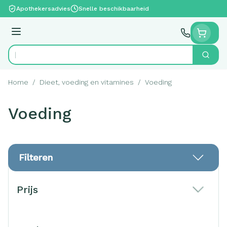
Ga naar de inhoud
Apothekersadvies
Snelle beschikbaarheid
Menu
Zoek
Product, merk, categorie...
Home
/
Dieet, voeding en vitamines
/
Voeding
Voeding
Filteren
Doorgaan naar productlijst
Prijs
filter