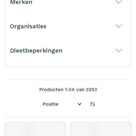
Merken
filter
Organisaties
filter
Dieetbeperkingen
filter
Producten
1
-
24
van
2253
Sorteer op: