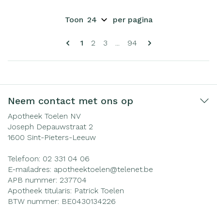
Toon
per pagina
Pagina's
U lees momenteel pagina
Pagina
Pagina
Pagina
1
2
3
...
94
Neem contact met ons op
Apotheek Toelen NV
Joseph Depauwstraat 2
1600
Sint-Pieters-Leeuw
Telefoon:
02 331 04 06
E-mailadres:
apotheektoelen@
telenet.be
APB nummer:
237704
Apotheek titularis:
Patrick Toelen
BTW nummer:
BE0430134226