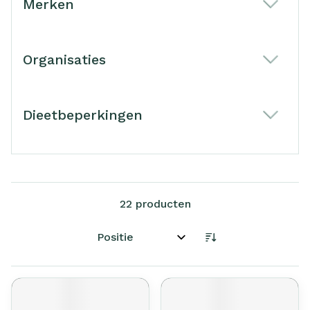
Merken
filter
Organisaties
filter
Dieetbeperkingen
filter
22
producten
Sorteer op: