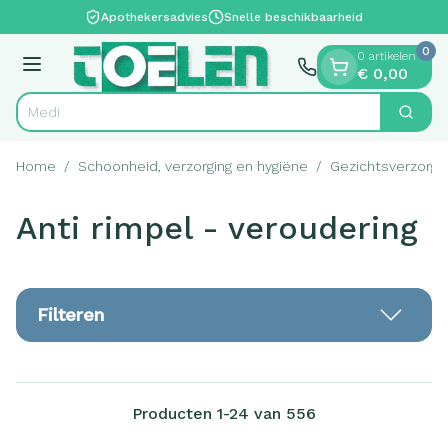
Dia 1 van 1
Ga naar de inhoud
Apothekersadvies
Snelle beschikbaarheid
0
0 artikelen
Menu
€ 0,00
V
Zoek
Product, merk, categorie...
Home
/
Schoonheid, verzorging en hygiëne
/
Gezichtsverzorgi
Anti rimpel - veroudering
Filteren
Producten
1
-
24
van
556