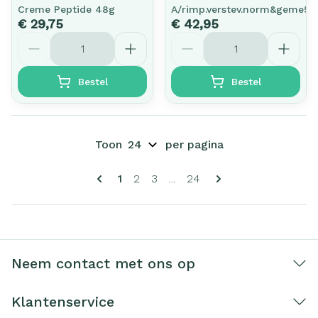
Creme Peptide 48g
A/rimp.verstev.norm&geme50
€ 29,75
€ 42,95
Aantal
Aantal
Bestel
Bestel
Toon
per pagina
Pagina's
U lees momenteel pagina
Pagina
Pagina
Pagina
1
2
3
...
24
Neem contact met ons op
Klantenservice