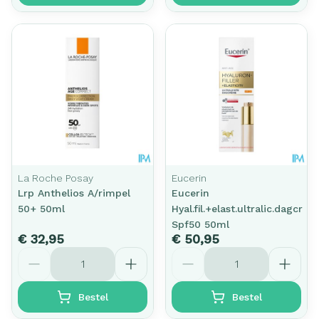
La Roche Posay
Eucerin
Lrp Anthelios A/rimpel
Eucerin
50+ 50ml
Hyal.fil.+elast.ultralic.dagcr
Spf50 50ml
€ 32,95
€ 50,95
Aantal
Aantal
Bestel
Bestel