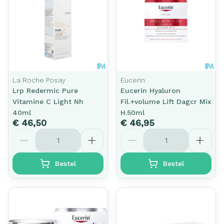
La Roche Posay
Eucerin
Lrp Redermic Pure
Eucerin Hyaluron
Vitamine C Light Nh
Fil.+volume Lift Dagcr Mix
40ml
H.50ml
€ 46,50
€ 46,95
Aantal
Aantal
Bestel
Bestel