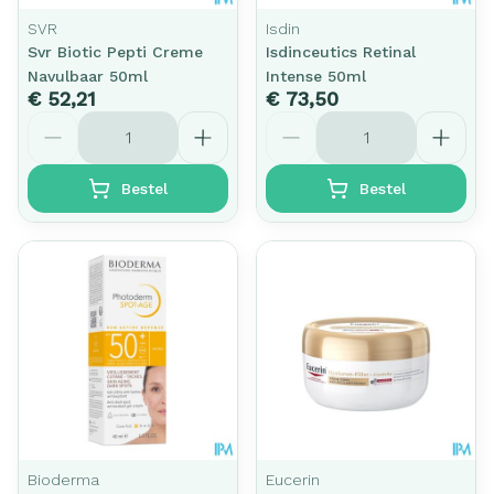
SVR
Isdin
Svr Biotic Pepti Creme
Isdinceutics Retinal
Navulbaar 50ml
Intense 50ml
€ 52,21
€ 73,50
Aantal
Aantal
Bestel
Bestel
Bioderma
Eucerin