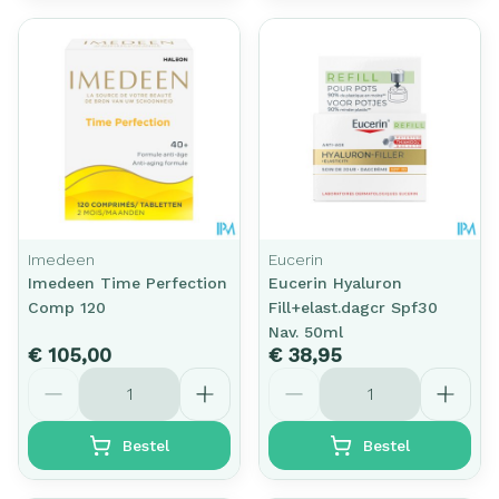
Imedeen
Eucerin
Imedeen Time Perfection
Eucerin Hyaluron
Comp 120
Fill+elast.dagcr Spf30
Nav. 50ml
€ 105,00
€ 38,95
Aantal
Aantal
Bestel
Bestel