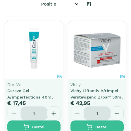
Sorteer op:
CeraVe
Vichy
Cerave Gel
Vichy Liftactiv A/rimpel
A/imperfections 40ml
Verstevigend Z/parf 50ml
€ 17,45
€ 42,95
Aantal
Aantal
Bestel
Bestel