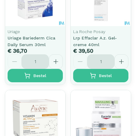
Uriage
La Roche Posay
Uriage Bariederm Cica
Lrp Effaclar A.z. Gel-
Daily Serum 30ml
creme 40ml
€ 36,70
€ 39,50
Aantal
Aantal
Bestel
Bestel