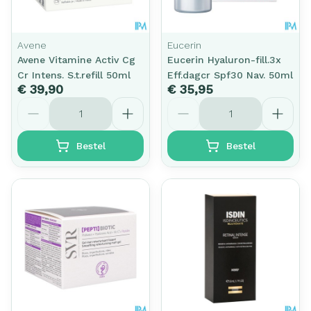
Avene
Eucerin
Avene Vitamine Activ Cg
Eucerin Hyaluron-fill.3x
Cr Intens. S.t.refill 50ml
Eff.dagcr Spf30 Nav. 50ml
€ 39,90
€ 35,95
Aantal
Aantal
Bestel
Bestel