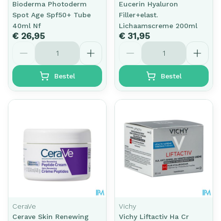
Bioderma Photoderm
Eucerin Hyaluron
Spot Age Spf50+ Tube
Filler+elast.
40ml Nf
Lichaamscreme 200ml
€ 26,95
€ 31,95
Aantal
Aantal
Bestel
Bestel
CeraVe
Vichy
Cerave Skin Renewing
Vichy Liftactiv Ha Cr