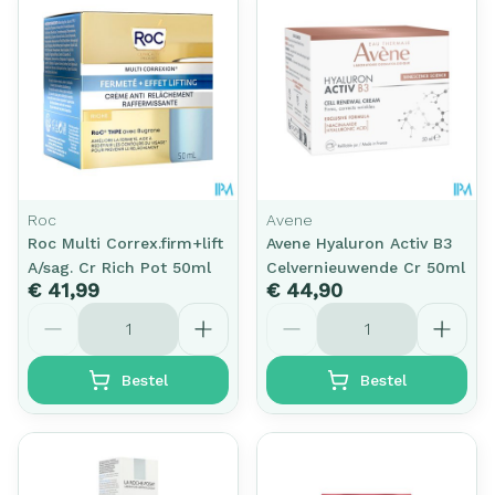
Roc
Avene
Roc Multi Correx.firm+lift
Avene Hyaluron Activ B3
A/sag. Cr Rich Pot 50ml
Celvernieuwende Cr 50ml
€ 41,99
€ 44,90
Aantal
Aantal
Bestel
Bestel