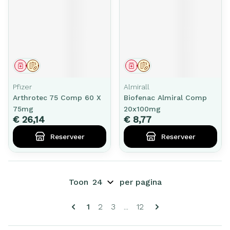
Geneesmiddel
Op voorschrift
Geneesmiddel
Op voorschrift
Pfizer
Almirall
Arthrotec 75 Comp 60 X
Biofenac Almiral Comp
75mg
20x100mg
€ 26,14
€ 8,77
Reserveer
Reserveer
Toon
per pagina
Pagina's
U lees momenteel pagina
Pagina
Pagina
Pagina
1
2
3
...
12