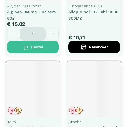
Algipan, Qualiphar
Eurogenerics (EG)
Algipan Baume - Balsem
Allopurinol EG Tabl 90 X
80g
300Mg
€ 15,02
Aantal
€ 10,71
Bestel
Reserveer
Geneesmiddel
Op voorschrift
Geneesmiddel
Op voorschrift
Teva
Atnahs