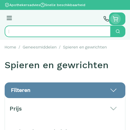
Ga naar de inhoud
Apothekersadvies
Snelle beschikbaarheid
Menu
Zoek
Product, merk, categorie...
Home
/
Geneesmiddelen
/
Spieren en gewrichten
Spieren en gewrichten
Filteren
Doorgaan naar productlijst
Prijs
filter