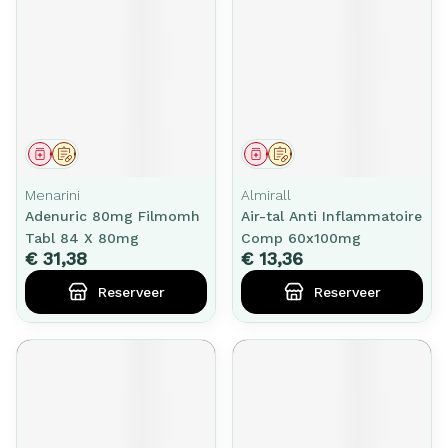
Geneesmiddel
Op voorschrift
Geneesmiddel
Op voorschrift
Menarini
Almirall
Adenuric 80mg Filmomh
Air-tal Anti Inflammatoire
Tabl 84 X 80mg
Comp 60x100mg
€ 31,38
€ 13,36
Reserveer
Reserveer