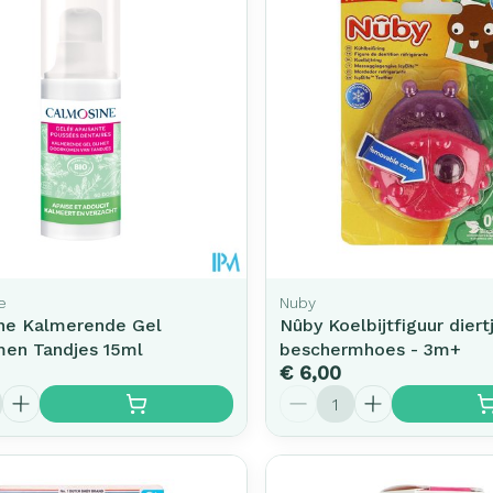
e
Nuby
ne Kalmerende Gel
Nûby Koelbijtfiguur dier
en Tandjes 15ml
beschermhoes - 3m+
€ 6,00
Aantal