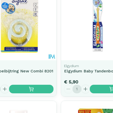
Toon meer
rging
Supplementen
Insectenw
middelen
n
Mondmaskers
issen
-
id
d
Elgydium
oelbijtring New Combi 8201
Elgydium Baby Tandenbo
€ 5,90
Aantal
Zelfbruiner
Scheren