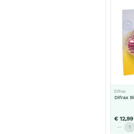
Difrax
Difrax B
€ 12,99
Aantal