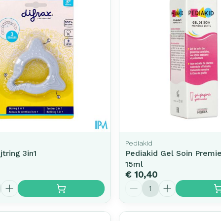
Pediakid
jtring 3in1
Pediakid Gel Soin Premi
15ml
€ 10,40
Aantal