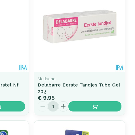
erende
Parfums en
geurproducten
Melisana
rstel Nf
Delabarre Eerste Tandjes Tube Gel
20g
€ 9,95
Aantal
CBD