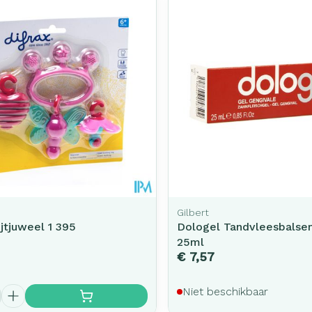
Gilbert
ijtjuweel 1 395
Dologel Tandvleesbalse
25ml
€ 7,57
Niet beschikbaar