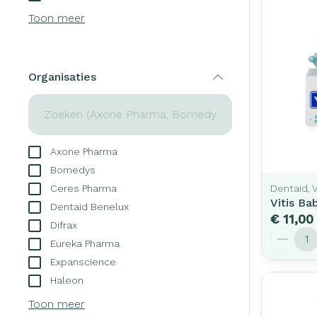
Creme, gel en 
Toon meer
Aerosol access
Blaren
Zuurstof
Eelt
Ademhalingsst
Eksteroog - li
Organisaties
filter
Toon meer
Spieren en ge
Axone Pharma
Specifiek voo
Naalden en sp
Bomedys
Infecties
Lichaamsverzo
Ceres Pharma
Dentaid, V
Spuiten
Vitis Ba
Deodorant
Dentaid Benelux
€ 11,00
Oplossing voor 
Difrax
Gezichtsverzor
Luizen
Aantal
Eureka Pharma
Naalden
Expanscience
Naalden voor i
Haleon
Diagnostica
pennaalden
Toon meer
Toon meer