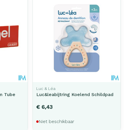
Luc & Léa
m Tube
Luc&leabijtring Koelend Schildpad
€ 6,43
Niet beschikbaar