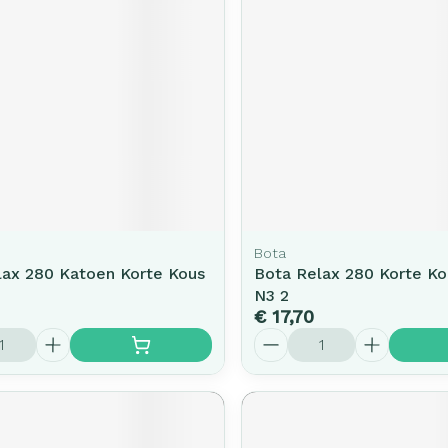
rging
Supplementen
Insectenw
middelen
n
Mondmaskers
issen
-
id
d
Bota
lax 280 Katoen Korte Kous
Bota Relax 280 Korte Ko
N3 2
€ 17,70
Zelfbruiner
Scheren
Aantal