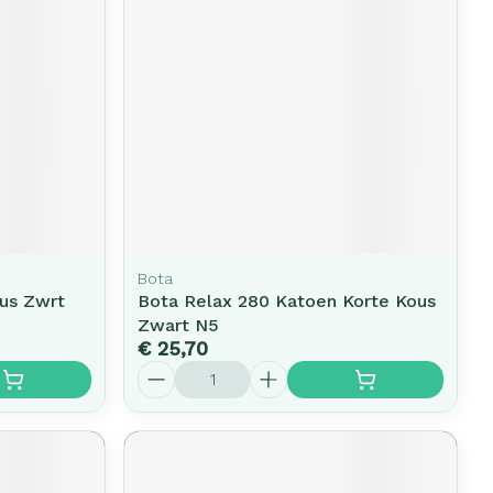
erende
Parfums en
geurproducten
Bota
us Zwrt
Bota Relax 280 Katoen Korte Kous
Zwart N5
€ 25,70
CBD
Aantal