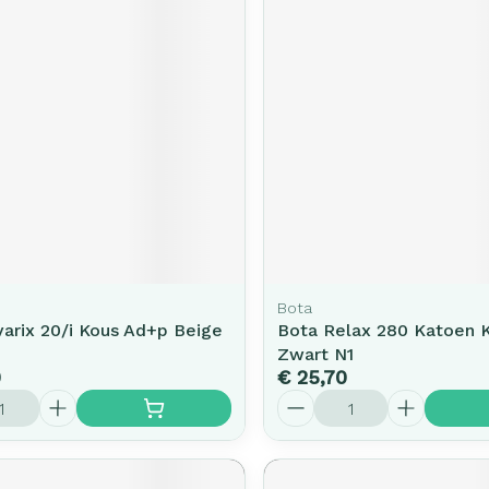
Bota
arix 20/i Kous Ad+p Beige
Bota Relax 280 Katoen 
Zwart N1
0
€ 25,70
Aantal