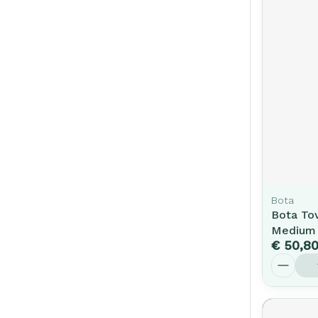
Bota
Bota Tov
Medium
€ 50,8
Aantal