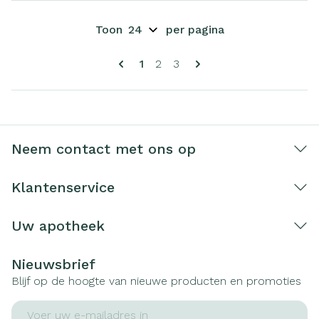
Toon
per pagina
Pagina's
U lees momenteel pagina
Pagina
Pagina
1
2
3
Neem contact met ons op
Klantenservice
Uw apotheek
Nieuwsbrief
Blijf op de hoogte van nieuwe producten en promoties
E-mail adres