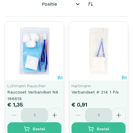
Sorteer op:
Lohmann Rauscher
Hartmann
Raucoset Verbandset N8
Verbandset # 214 1 P/s
166618
€ 1,35
€ 0,91
Aantal
Aantal
Bestel
Bestel