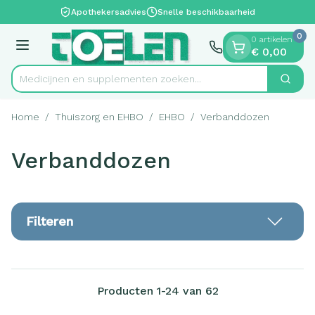
Dia 1 van 1
Ga naar de inhoud
Apothekersadvies
Snelle beschikbaarheid
0
0 artikelen
Menu
€ 0,00
Medicijnen en supplementen zoeken...
Zoek
Product, merk, categorie...
Home
/
Thuiszorg en EHBO
/
EHBO
/
Verbanddozen
Verbanddozen
Filteren
Producten
1
-
24
van
62