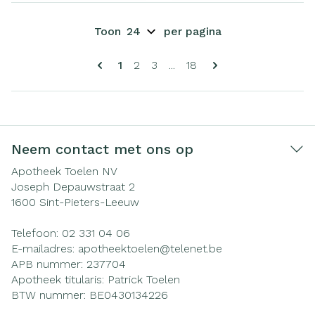
Toon
per pagina
Pagina's
U lees momenteel pagina
Pagina
Pagina
Pagina
1
2
3
...
18
Neem contact met ons op
Apotheek Toelen NV
Joseph Depauwstraat 2
1600
Sint-Pieters-Leeuw
Telefoon:
02 331 04 06
E-mailadres:
apotheektoelen@
telenet.be
APB nummer:
237704
Apotheek titularis:
Patrick Toelen
BTW nummer:
BE0430134226