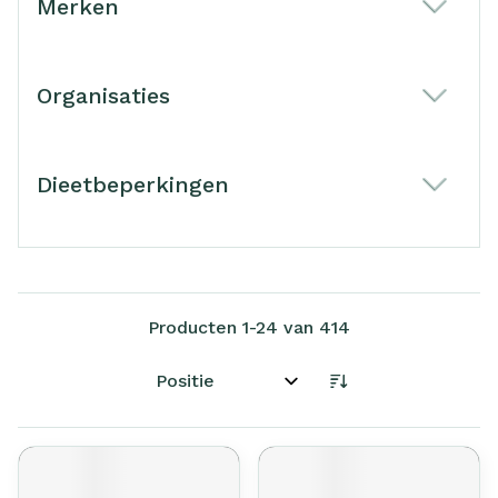
Merken
filter
Organisaties
filter
Dieetbeperkingen
filter
Producten
1
-
24
van
414
Sorteer op: