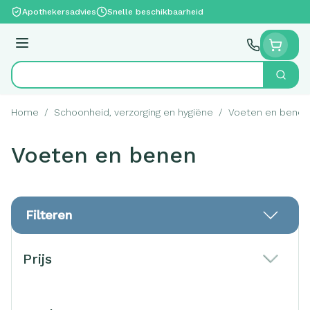
Ga naar de inhoud
Apothekersadvies
Snelle beschikbaarheid
Menu
Zoek
Product, merk, categorie...
Home
/
Schoonheid, verzorging en hygiëne
/
Voeten en benen
Voeten en benen
Filteren
Doorgaan naar productlijst
Prijs
filter