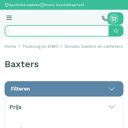
Ga naar de inhoud
Apothekersadvies
Snelle beschikbaarheid
Menu
Zoek
Product, merk, categorie...
Home
/
Thuiszorg en EHBO
/
Sondes, baxters en catheters
/
Baxters
Filteren
Doorgaan naar productlijst
Prijs
filter