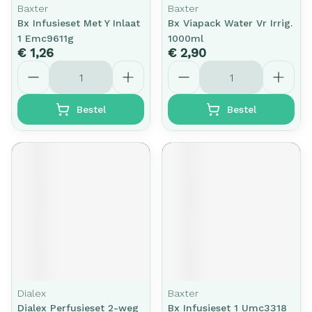
Baxter
Baxter
Bx Infusieset Met Y Inlaat
Bx Viapack Water Vr Irrig.
1 Emc9611g
1000ml
€ 1,26
€ 2,90
Aantal
Aantal
Bestel
Bestel
Dialex
Baxter
Dialex Perfusieset 2-weg
Bx Infusieset 1 Umc3318