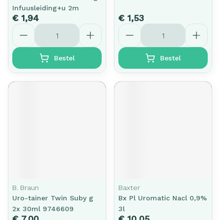
Infuusleiding+u 2m
€ 1,94
€ 1,53
Aantal
Aantal
Bestel
Bestel
B. Braun
Baxter
Uro-tainer Twin Suby g
Bx Pl Uromatic Nacl 0,9%
2x 30ml 9746609
3l
€ 7,00
€ 10,05