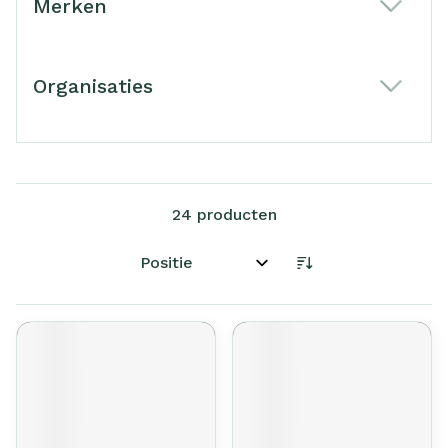
Merken
filter
Organisaties
filter
24
producten
Sorteer op: