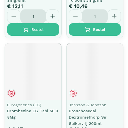
8mg/5ml
1x100ml 2mg/ml
€ 12,11
€ 10,46
Aantal
Aantal
Bestel
Bestel
Geneesmiddel
Geneesmiddel
Eurogenerics (EG)
Johnson & Johnson
Bromhexine EG Tabl 50 X
Bronchosedal
8Mg
Dextromethorp Sir
Suikervrij 200ml