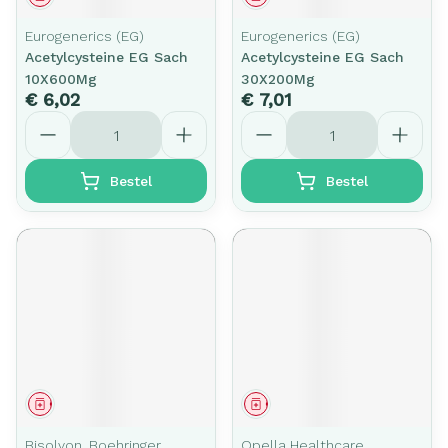
Eurogenerics (EG)
Eurogenerics (EG)
Acetylcysteine EG Sach
Acetylcysteine EG Sach
10X600Mg
30X200Mg
€ 6,02
€ 7,01
Aantal
Aantal
Bestel
Bestel
Geneesmiddel
Geneesmiddel
Bisolvon, Boehringer
Opella Healthcare