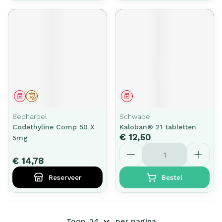
Geneesmiddel
Op voorschrift
Geneesmiddel
Bepharbel
Schwabe
Codethyline Comp 50 X
Kaloban® 21 tabletten
€ 12,50
5mg
Aantal
€ 14,78
Reserveer
Bestel
Toon
per pagina