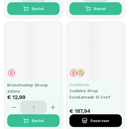
Bestel
Bestel
Geneesmiddel
Geneesmiddel
Op voorschrift
Conforma
Bronchostop Siroop
Codeine Sirop
200ml
€ 12,99
Eucal.smaak 5l Conf
Aantal
€ 187,94
Bestel
Reserveer