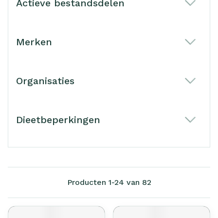
Actieve bestandsdelen
filter
Merken
filter
Organisaties
filter
Dieetbeperkingen
filter
Producten
1
-
24
van
82