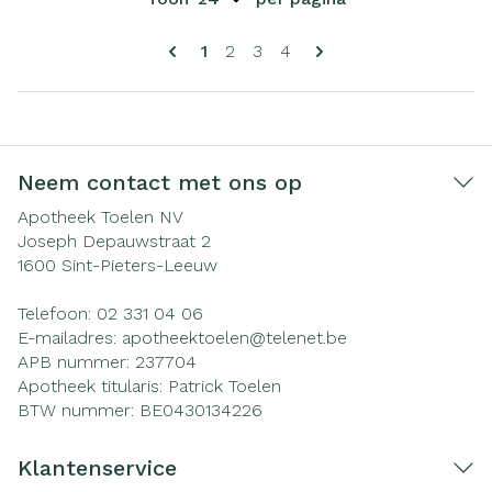
Pagina's
U lees momenteel pagina
Pagina
Pagina
Pagina
1
2
3
4
Neem contact met ons op
Apotheek Toelen NV
Joseph Depauwstraat 2
1600
Sint-Pieters-Leeuw
Telefoon:
02 331 04 06
E-mailadres:
apotheektoelen@
telenet.be
APB nummer:
237704
Apotheek titularis:
Patrick Toelen
BTW nummer:
BE0430134226
Klantenservice