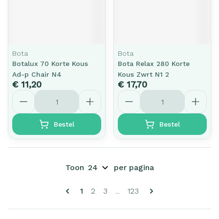
Bota
Bota
Botalux 70 Korte Kous
Bota Relax 280 Korte
Ad-p Chair N4
Kous Zwrt N1 2
€ 11,20
€ 17,70
Aantal
Aantal
Bestel
Bestel
Toon
per pagina
Pagina's
U lees momenteel pagina
Pagina
Pagina
Pagina
1
2
3
...
123