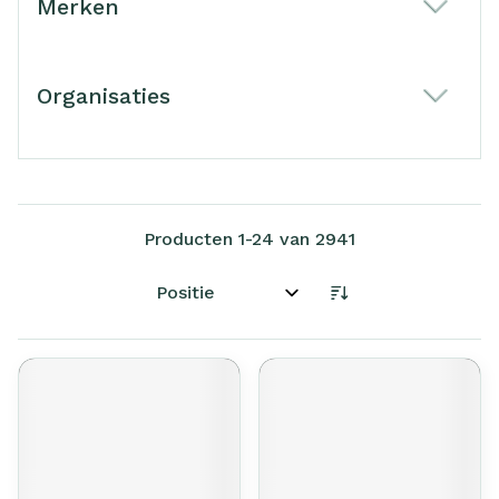
Merken
filter
Organisaties
filter
Producten
1
-
24
van
2941
Sorteer op: