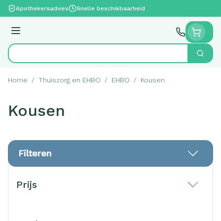
Ga naar de inhoud
Apothekersadvies
Snelle beschikbaarheid
Menu
Zoek
Product, merk, categorie...
Home
/
Thuiszorg en EHBO
/
EHBO
/
Kousen
Kousen
Filteren
Doorgaan naar productlijst
Prijs
filter