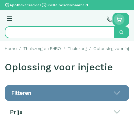
Ga naar de inhoud
Apothekersadvies
Snelle beschikbaarheid
Menu
Zoek
Product, merk, categorie...
Home
/
Thuiszorg en EHBO
/
Thuiszorg
/
Oplossing voor injec
Oplossing voor injectie
Filteren
Doorgaan naar productlijst
Prijs
filter