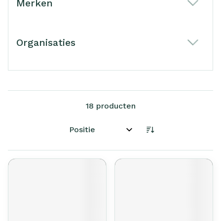
Merken
filter
Organisaties
filter
18
producten
Sorteer op: