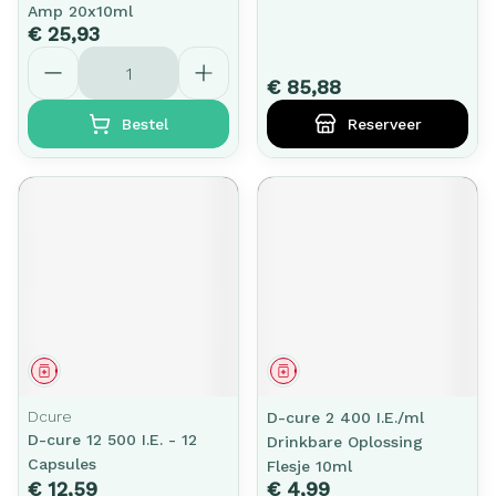
Amp 20x10ml
€ 25,93
Aantal
€ 85,88
Bestel
Reserveer
Geneesmiddel
Geneesmiddel
Dcure
D-cure 2 400 I.E./ml
D-cure 12 500 I.E. - 12
Drinkbare Oplossing
Capsules
Flesje 10ml
€ 12,59
€ 4,99