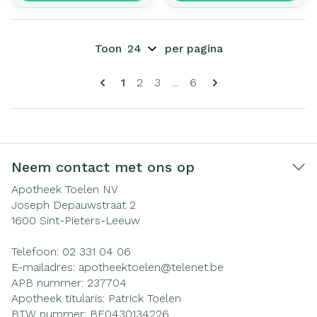
Toon
per pagina
Pagina's
U lees momenteel pagina
Pagina
Pagina
Pagina
1
2
3
...
6
Neem contact met ons op
Apotheek Toelen NV
Joseph Depauwstraat 2
1600
Sint-Pieters-Leeuw
Telefoon:
02 331 04 06
E-mailadres:
apotheektoelen@
telenet.be
APB nummer:
237704
Apotheek titularis:
Patrick Toelen
BTW nummer:
BE0430134226