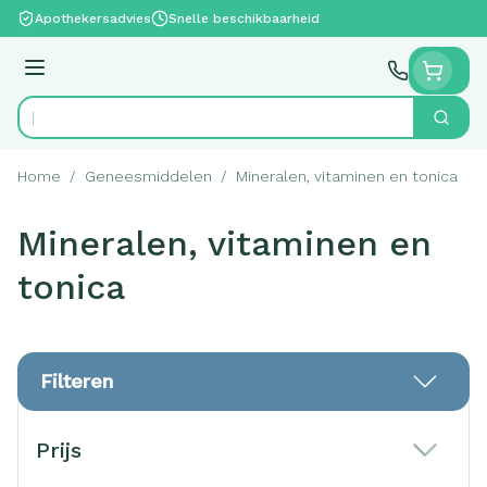
Ga naar de inhoud
Apothekersadvies
Snelle beschikbaarheid
Menu
Zoek
Product, merk, categorie...
Home
/
Geneesmiddelen
/
Mineralen, vitaminen en tonica
Mineralen, vitaminen en
tonica
Filteren
Doorgaan naar productlijst
Prijs
filter