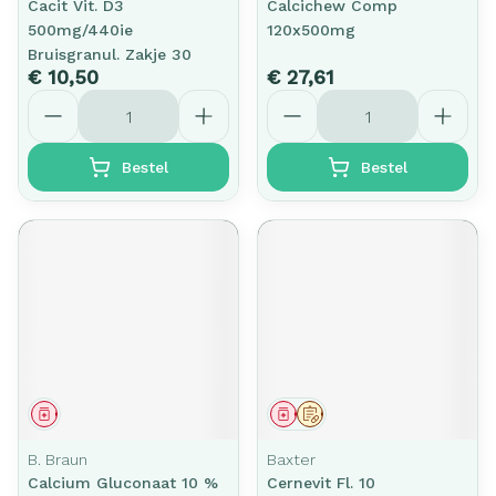
Cacit Vit. D3
Calcichew Comp
500mg/440ie
120x500mg
Bruisgranul. Zakje 30
€ 10,50
€ 27,61
Aantal
Aantal
Bestel
Bestel
Geneesmiddel
Geneesmiddel
Op voorschrift
B. Braun
Baxter
Calcium Gluconaat 10 %
Cernevit Fl. 10