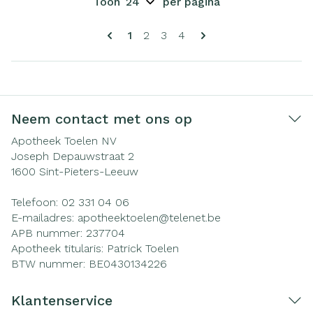
Toon
per pagina
Pagina's
U lees momenteel pagina
Pagina
Pagina
Pagina
1
2
3
4
Neem contact met ons op
Apotheek Toelen NV
Joseph Depauwstraat 2
1600
Sint-Pieters-Leeuw
Telefoon:
02 331 04 06
E-mailadres:
apotheektoelen@
telenet.be
APB nummer:
237704
Apotheek titularis:
Patrick Toelen
BTW nummer:
BE0430134226
Klantenservice