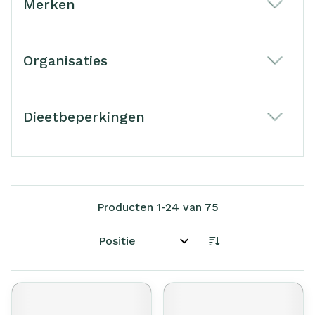
Merken
filter
Organisaties
filter
Dieetbeperkingen
filter
Producten
1
-
24
van
75
Sorteer op: