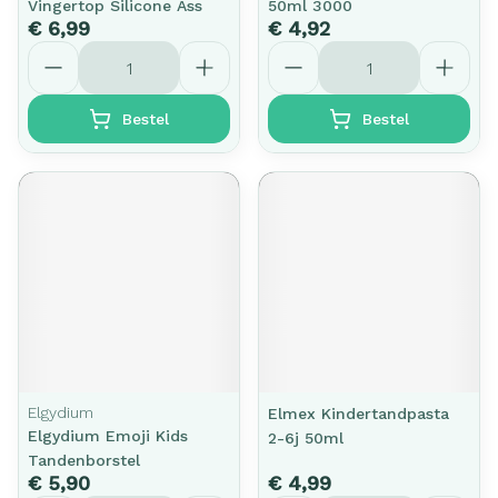
Vingertop Silicone Ass
50ml 3000
€ 6,99
€ 4,92
Aantal
Aantal
Bestel
Bestel
Elgydium
Elmex Kindertandpasta
Elgydium Emoji Kids
2-6j 50ml
Tandenborstel
€ 5,90
€ 4,99