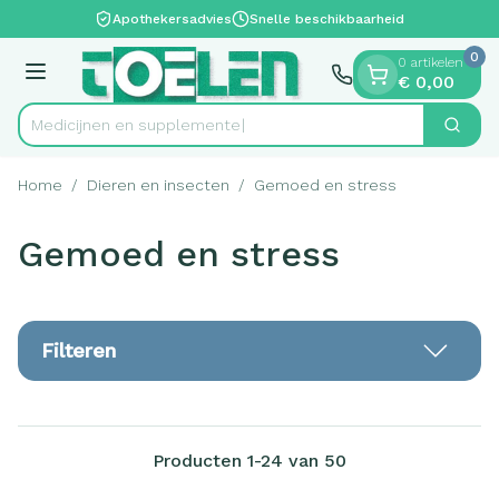
Dia 1 van 1
Ga naar de inhoud
Apothekersadvies
Snelle beschikbaarheid
0
0 artikelen
Menu
€ 0,00
Med
Zoek
Product, merk, categorie...
Home
/
Dieren en insecten
/
Gemoed en stress
Gemoed en stress
Filteren
Producten
1
-
24
van
50