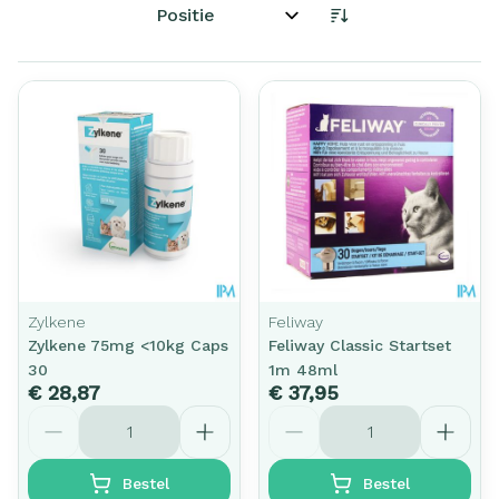
Sorteer op:
Zylkene
Feliway
Zylkene 75mg <10kg Caps
Feliway Classic Startset
30
1m 48ml
€ 28,87
€ 37,95
Aantal
Aantal
Bestel
Bestel