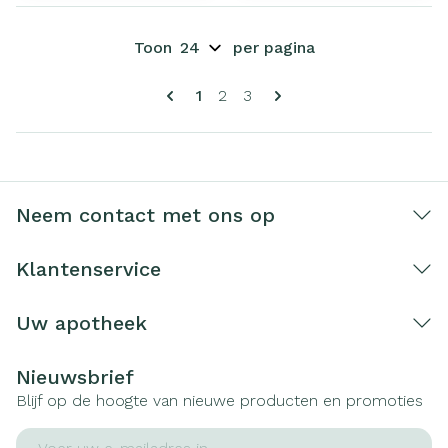
Toon
per pagina
Pagina's
U lees momenteel pagina
Pagina
Pagina
1
2
3
Neem contact met ons op
Klantenservice
Uw apotheek
Nieuwsbrief
Blijf op de hoogte van nieuwe producten en promoties
E-mail adres