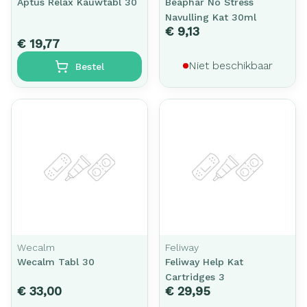
Aptus Relax Kauwtabl 30
Beaphar No Stress
Navulling Kat 30ml
€ 9,13
€ 19,77
Niet beschikbaar
Bestel
Wecalm
Feliway
Wecalm Tabl 30
Feliway Help Kat
Cartridges 3
€ 33,00
€ 29,95