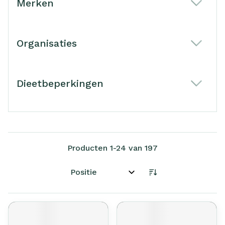
Merken
filter
Organisaties
filter
Dieetbeperkingen
filter
Producten
1
-
24
van
197
Sorteer op: