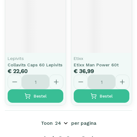
Lepivits
Etixx
Collavits Caps 60 Lepivits
Etixx Man Power 60t
€ 22,60
€ 36,99
Aantal
Aantal
Bestel
Bestel
Toon
per pagina
Pagina's