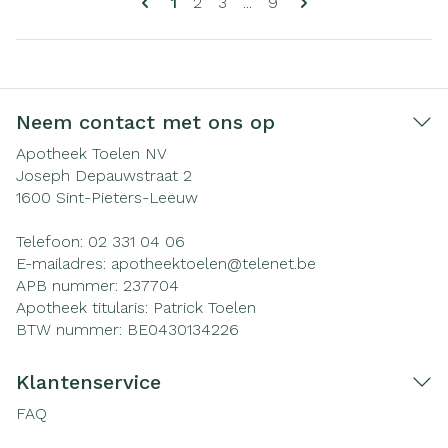
U lees momenteel pagina
Pagina
Pagina
Pagina
1
2
3
...
9
Neem contact met ons op
Apotheek Toelen NV
Joseph Depauwstraat 2
1600
Sint-Pieters-Leeuw
Telefoon:
02 331 04 06
E-mailadres:
apotheektoelen@
telenet.be
APB nummer:
237704
Apotheek titularis:
Patrick Toelen
BTW nummer:
BE0430134226
Klantenservice
FAQ