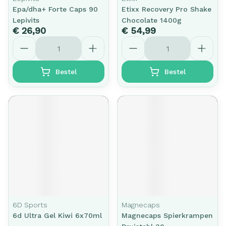
Epa/dha+ Forte Caps 90
Etixx Recovery Pro Shake
Lepivits
Chocolate 1400g
€ 26,90
€ 54,99
Aantal
Aantal
Bestel
Bestel
6D Sports
Magnecaps
6d Ultra Gel Kiwi 6x70ml
Magnecaps Spierkrampen