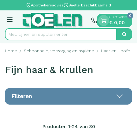
Dia 1 van 1
Ga naar de inhoud
Apothekersadvies
Snelle beschikbaarheid
0
0 artikelen
Menu
€ 0,00
Medicijne
Zoek
Product, merk, categorie...
Home
/
Schoonheid, verzorging en hygiëne
/
Haar en Hoofd
/
Fijn haar & krullen
Filteren
Producten
1
-
24
van
30