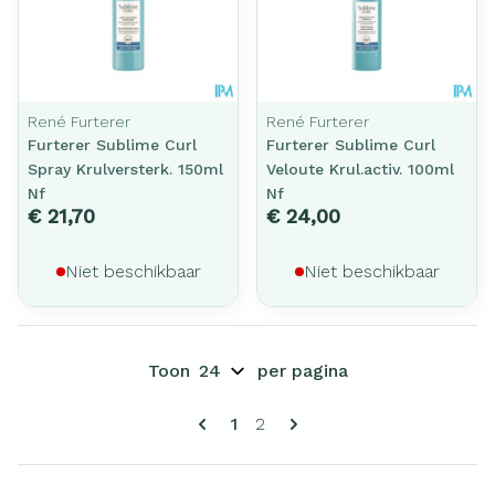
René Furterer
René Furterer
Furterer Sublime Curl
Furterer Sublime Curl
Spray Krulversterk. 150ml
Veloute Krul.activ. 100ml
Nf
Nf
€ 21,70
€ 24,00
Niet beschikbaar
Niet beschikbaar
Toon
per pagina
Pagina's
U lees momenteel pagina
Pagina
1
2