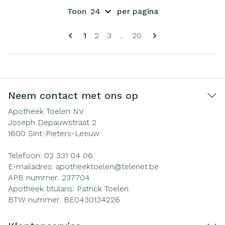
Toon
per pagina
Pagina's
U lees momenteel pagina
Pagina
Pagina
Pagina
1
2
3
...
20
Neem contact met ons op
Apotheek Toelen NV
Joseph Depauwstraat 2
1600
Sint-Pieters-Leeuw
Telefoon:
02 331 04 06
E-mailadres:
apotheektoelen@
telenet.be
APB nummer:
237704
Apotheek titularis:
Patrick Toelen
BTW nummer:
BE0430134226