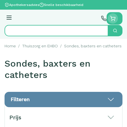
Ga naar de inhoud
Apothekersadvies
Snelle beschikbaarheid
Menu
Zoek
Product, merk, categorie...
Home
/
Thuiszorg en EHBO
/
Sondes, baxters en catheters
Sondes, baxters en
catheters
Filteren
Doorgaan naar productlijst
Prijs
filter