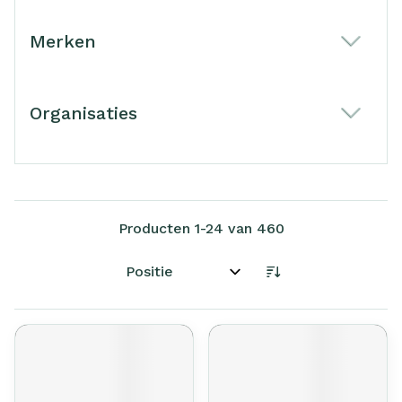
Merken
filter
Organisaties
filter
Producten
1
-
24
van
460
Sorteer op: