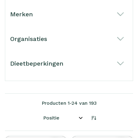
Merken
filter
Organisaties
filter
Dieetbeperkingen
filter
Producten
1
-
24
van
193
Sorteer op: