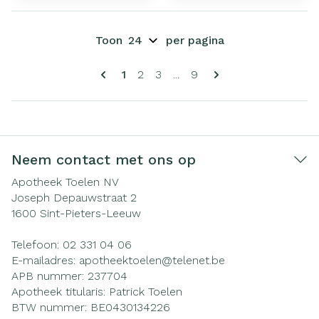
Toon
per pagina
Pagina's
U lees momenteel pagina
Pagina
Pagina
Pagina
1
2
3
...
9
Neem contact met ons op
Apotheek Toelen NV
Joseph Depauwstraat 2
1600
Sint-Pieters-Leeuw
Telefoon:
02 331 04 06
E-mailadres:
apotheektoelen@
telenet.be
APB nummer:
237704
Apotheek titularis:
Patrick Toelen
BTW nummer:
BE0430134226