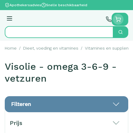
Ga naar de inhoud
Apothekersadvies
Snelle beschikbaarheid
Menu
Zoek
Product, merk, categorie...
Home
/
Dieet, voeding en vitamines
/
Vitamines en suppleme
Visolie - omega 3-6-9 -
vetzuren
Filteren
Doorgaan naar productlijst
Prijs
filter