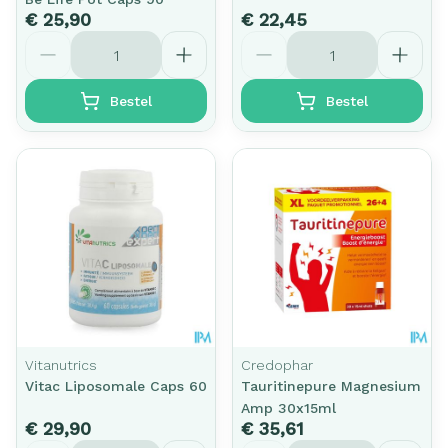
€ 25,90
€ 22,45
Aantal
Aantal
Bestel
Bestel
Vitanutrics
Credophar
Vitac Liposomale Caps 60
Tauritinepure Magnesium
Amp 30x15ml
€ 29,90
€ 35,61