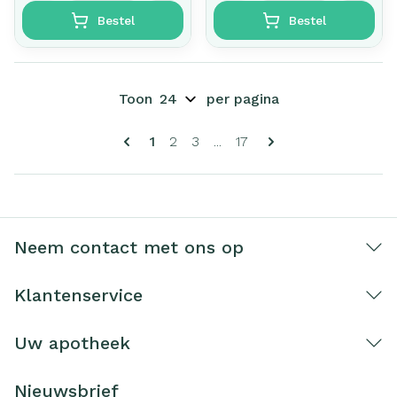
Bestel
Bestel
Toon
per pagina
Pagina's
U lees momenteel pagina
Pagina
Pagina
Pagina
1
2
3
...
17
Neem contact met ons op
Klantenservice
Uw apotheek
Nieuwsbrief