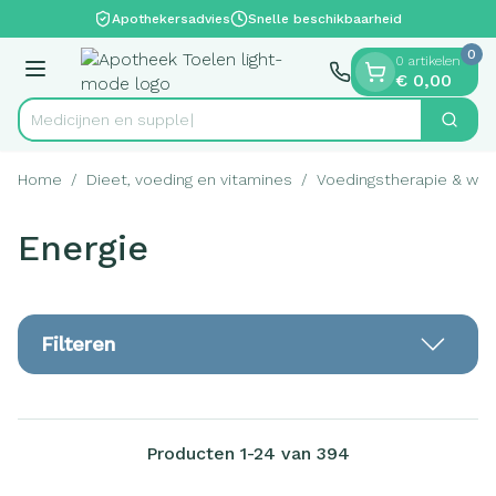
Dia 1 van 1
Ga naar de inhoud
Apothekersadvies
Snelle beschikbaarheid
0
0 artikelen
Menu
€ 0,00
Zoek
Product, merk, categorie...
Home
/
Dieet, voeding en vitamines
/
Voedingstherapie & welz
Energie
Filteren
Producten
1
-
24
van
394