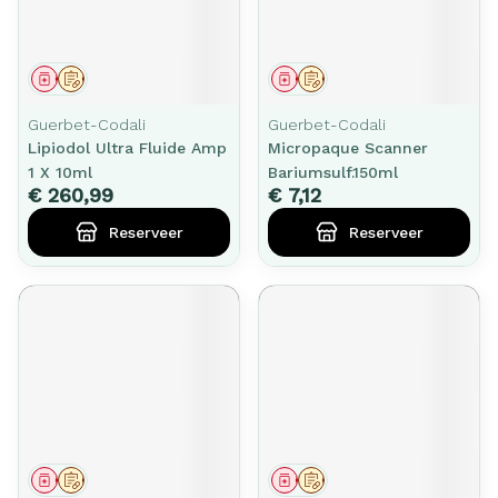
Geneesmiddel
Op voorschrift
Geneesmiddel
Op voorschrift
Guerbet-Codali
Guerbet-Codali
Lipiodol Ultra Fluide Amp
Micropaque Scanner
1 X 10ml
Bariumsulf.150ml
€ 260,99
€ 7,12
Reserveer
Reserveer
Geneesmiddel
Op voorschrift
Geneesmiddel
Op voorschrift