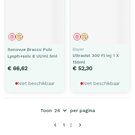
Geneesmiddel
Op voorschrift
Geneesmiddel
Op voorschrift
Bayer
Sonovue Bracco Pulv
Ultravist 300 Fl Inj 1 X
Lyoph+solv 8 Ul/ml 5ml
150ml
€ 66,62
€ 52,30
Niet beschikbaar
Niet beschikbaar
Toon
per pagina
Pagina's
U lees momenteel pagina
Pagina
1
2