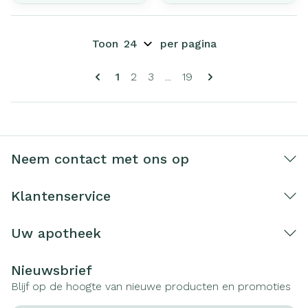
Toon
per pagina
Pagina's
U lees momenteel pagina
Pagina
Pagina
Pagina
1
2
3
...
19
Neem contact met ons op
Klantenservice
Uw apotheek
Nieuwsbrief
Blijf op de hoogte van nieuwe producten en promoties