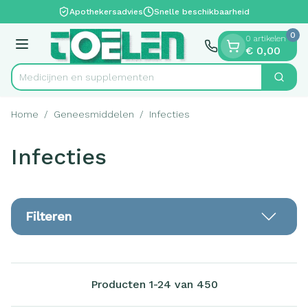
Dia 1 van 1
Ga naar de inhoud
Apothekersadvies
Snelle beschikbaarheid
0
0 artikelen
Menu
€ 0,00
Medicij
Zoek
Product, merk, categorie...
Home
/
Geneesmiddelen
/
Infecties
Infecties
Filteren
Producten
1
-
24
van
450