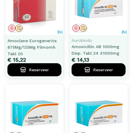
Geneesmiddel
Op voorschrift
Geneesmiddel
Op voorschrift
Aurobindo
Amoclane Eurogenerics
Amoxicillin AB 1000mg
875Mg/125Mg Filmomh
Disp. Tabl 24 X1000mg
Tabl 20
€ 15,22
€ 14,13
Reserveer
Reserveer