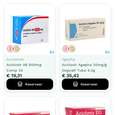
Geneesmiddel
Op voorschrift
Geneesmiddel
Op voorschrift
Aurobindo
Agepha
Aciclovir AB 800mg
Aciclovir Agepha 30mg/g
Comp 35
Oogzalf Tube 4,5g
€ 19,31
€ 35,42
Reserveer
Reserveer