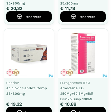
35x800mg
25x200mg
€ 20,32
€ 11,78
Reserveer
Reserveer
Geneesmiddel
Op voorschrift
Geneesmiddel
Op voorschrift
Sandoz
Eurogenerics (EG)
Aciclovir Sandoz Comp
Amoclane EG
35x800mg
250Mg/62,5Mg/5Ml
Drinkb.Susp 100Ml
€ 19,32
€ 10,88