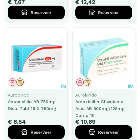
€ 7,67
€ 12,42
Reserveer
Reserveer
Geneesmiddel
Op voorschrift
Geneesmiddel
Op voorschrift
Aurobindo
Aurobindo
Amoxicillin AB 750mg
Amoxicillin Clavulanic
Disp. Tabl 16 X 750mg
Acid AB 500mg/125mg
Comp 16
€ 8,54
€ 10,89
Reserveer
Reserveer