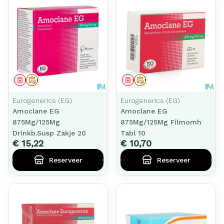
Geneesmiddel
Op voorschrift
Geneesmiddel
Op voorschrift
Eurogenerics (EG)
Eurogenerics (EG)
Amoclane EG
Amoclane EG
875Mg/125Mg
875Mg/125Mg Filmomh
Drinkb.Susp Zakje 20
Tabl 10
€ 15,22
€ 10,70
Reserveer
Reserveer