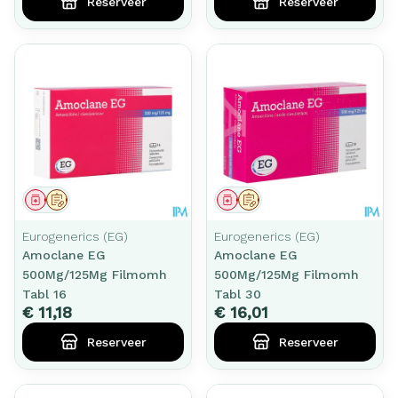
Reserveer
Reserveer
Geneesmiddel
Op voorschrift
Geneesmiddel
Op voorschrift
Eurogenerics (EG)
Eurogenerics (EG)
Amoclane EG
Amoclane EG
500Mg/125Mg Filmomh
500Mg/125Mg Filmomh
Tabl 16
Tabl 30
€ 11,18
€ 16,01
Reserveer
Reserveer