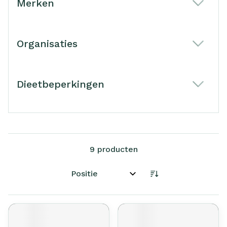
Merken
filter
Organisaties
filter
Dieetbeperkingen
filter
9
producten
Sorteer op: