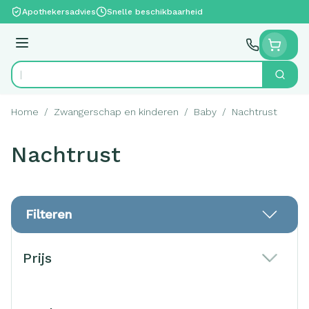
Ga naar de inhoud
Apothekersadvies
Snelle beschikbaarheid
Menu
Zoek
Product, merk, categorie...
Home
/
Zwangerschap en kinderen
/
Baby
/
Nachtrust
Nachtrust
Filteren
Doorgaan naar productlijst
Prijs
filter