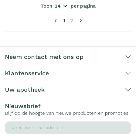
Toon
per pagina
Pagina's
U lees momenteel pagina
Pagina
1
2
Neem contact met ons op
Klantenservice
Uw apotheek
Nieuwsbrief
Blijf op de hoogte van nieuwe producten en promoties
E-mail adres