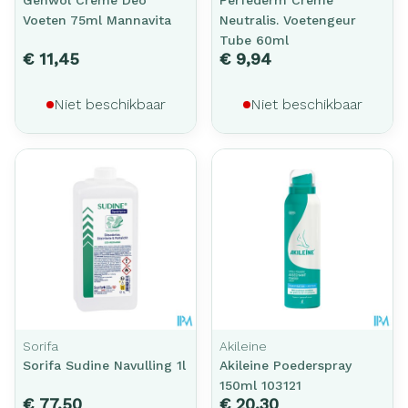
Voeten 75ml Mannavita
Neutralis. Voetengeur
Tube 60ml
€ 11,45
€ 9,94
Niet beschikbaar
Niet beschikbaar
Sorifa
Akileine
Sorifa Sudine Navulling 1l
Akileine Poederspray
150ml 103121
€ 77,50
€ 20,30