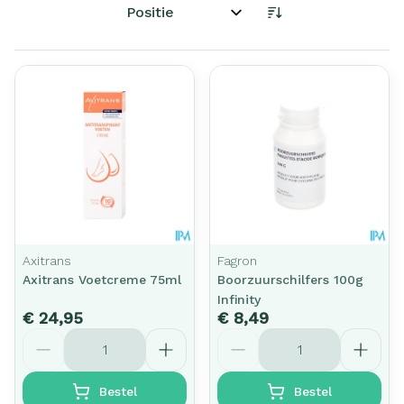
Sorteer op:
Axitrans
Fagron
Axitrans Voetcreme 75ml
Boorzuurschilfers 100g
Infinity
€ 24,95
€ 8,49
Aantal
Aantal
Bestel
Bestel