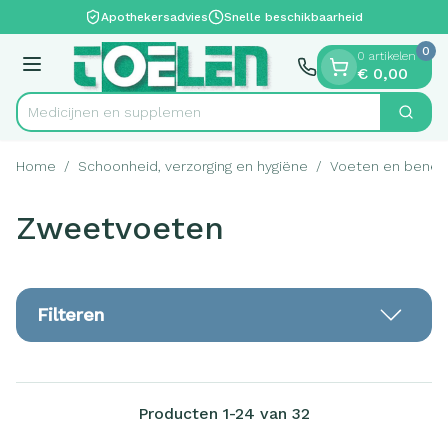
Dia 1 van 1
Ga naar de inhoud
Apothekersadvies
Snelle beschikbaarheid
0
0 artikelen
Menu
€ 0,00
Medic
Zoek
Product, merk, categorie...
Home
/
Schoonheid, verzorging en hygiëne
/
Voeten en benen
Zweetvoeten
Filteren
Producten
1
-
24
van
32