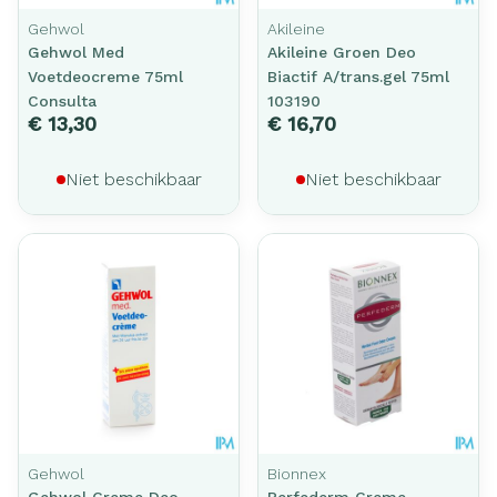
Gehwol
Akileine
Gehwol Med
Akileine Groen Deo
Voetdeocreme 75ml
Biactif A/trans.gel 75ml
Consulta
103190
€ 13,30
€ 16,70
Niet beschikbaar
Niet beschikbaar
Gehwol
Bionnex
Gehwol Creme Deo
Perfederm Creme