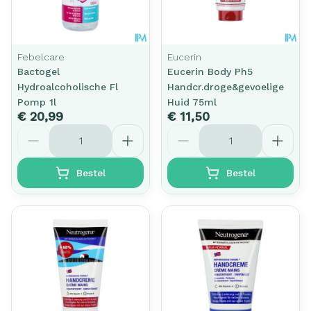
Febelcare
Eucerin
Bactogel
Eucerin Body Ph5
Hydroalcoholische Fl
Handcr.droge&gevoelige
Pomp 1l
Huid 75ml
€ 20,99
€ 11,50
Aantal
Aantal
Bestel
Bestel