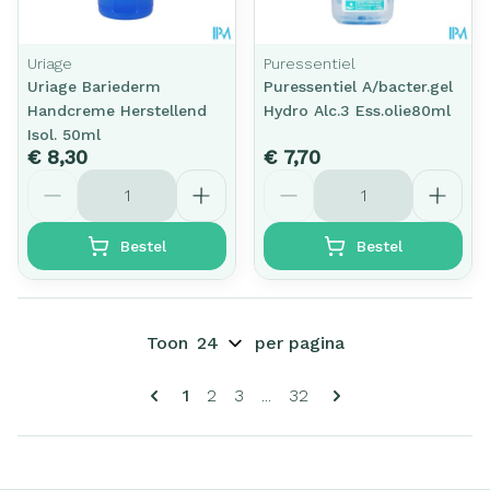
Uriage
Puressentiel
Uriage Bariederm
Puressentiel A/bacter.gel
Handcreme Herstellend
Hydro Alc.3 Ess.olie80ml
Isol. 50ml
€ 8,30
€ 7,70
Aantal
Aantal
Bestel
Bestel
Toon
per pagina
Pagina's
U lees momenteel pagina
Pagina
Pagina
Pagina
1
2
3
...
32