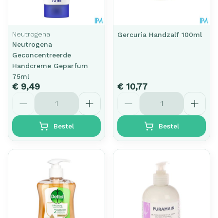
Neutrogena
Gercuria Handzalf 100ml
Neutrogena
Geconcentreerde
Handcreme Geparfum
75ml
€ 9,49
€ 10,77
Aantal
Aantal
Bestel
Bestel