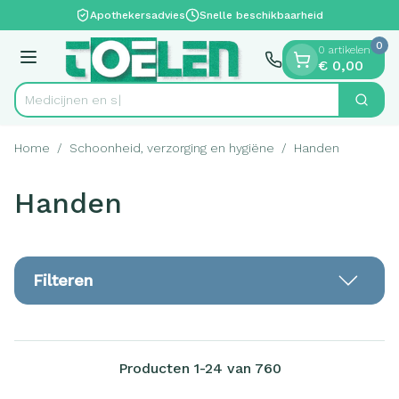
Dia 1 van 1
Ga naar de inhoud
Apothekersadvies
Snelle beschikbaarheid
0
0 artikelen
Menu
€ 0,00
Zoek
Product, merk, categorie...
Home
/
Schoonheid, verzorging en hygiëne
/
Handen
Handen
Filteren
Producten
1
-
24
van
760