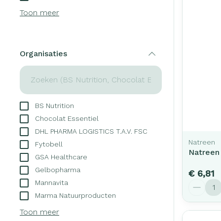
Creme, gel en 
Toon meer
Aerosol access
Blaren
Zuurstof
Eelt
Ademhalingsst
Eksteroog - li
Organisaties
filter
Toon meer
Spieren en ge
BS Nutrition
Specifiek voo
Naalden en sp
Chocolat Essentiel
Infecties
Lichaamsverzo
DHL PHARMA LOGISTICS T.A.V. FSC
Spuiten
Natreen
Deodorant
Fytobell
Natreen
Oplossing voor 
GSA Healthcare
Gezichtsverzor
Luizen
Gelbopharma
Naalden
€ 6,81
Mannavita
Aantal
Naalden voor i
Marma Natuurproducten
Diagnostica
pennaalden
Toon meer
Toon meer