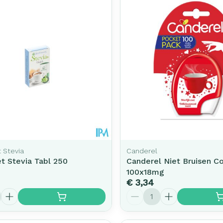
Toon meer
rging
Supplementen
Insectenw
middelen
n
Mondmaskers
issen
-
id
d
 Stevia
Canderel
t Stevia Tabl 250
Canderel Niet Bruisen 
100x18mg
Zelfbruiner
Scheren
€ 3,34
Aantal