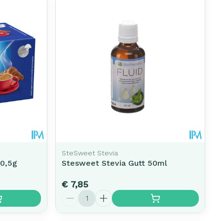
SteSweet Stevia
x0,5g
Stesweet Stevia Gutt 50ml
€ 7,85
Aantal