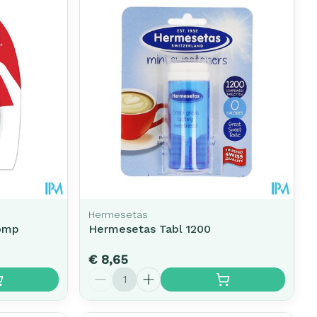
erende
Parfums en
geurproducten
Hermesetas
Comp
Hermesetas Tabl 1200
CBD
€ 8,65
Aantal