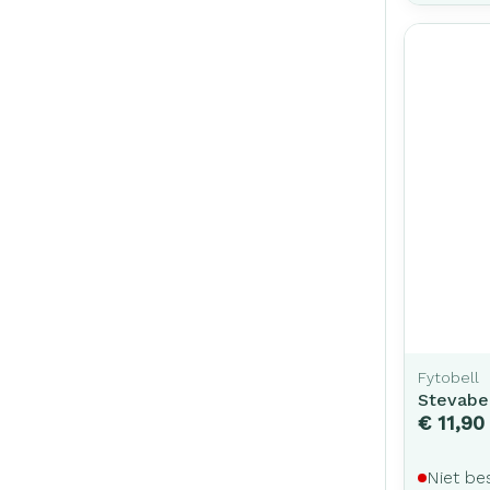
Fytobell
Stevabel
€ 11,90
Niet be