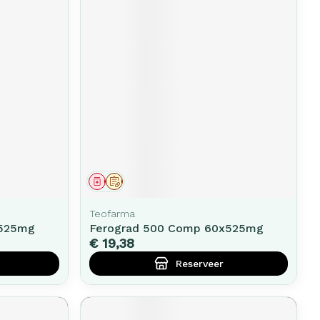
Geneesmiddel
Op voorschrift
Teofarma
x525mg
Ferograd 500 Comp 60x525mg
€ 19,38
Reserveer