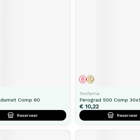
middel
voorschrift
Geneesmiddel
Op voorschrift
Teofarma
adumet Comp 60
Ferograd 500 Comp 30
€ 10,22
Reserveer
Reserveer