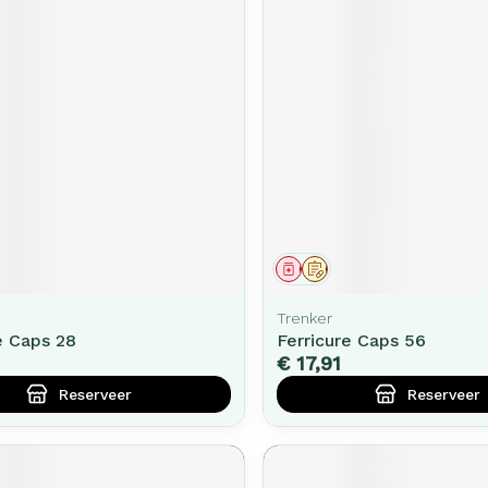
middel
voorschrift
Geneesmiddel
Op voorschrift
Trenker
e Caps 28
Ferricure Caps 56
€ 17,91
Reserveer
Reserveer