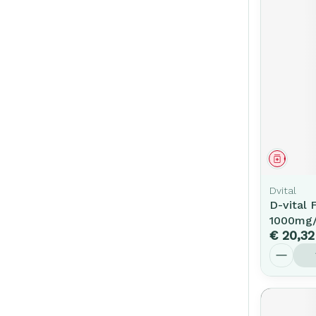
Genees
Dvital
D-vital 
1000mg/
€ 20,32
Aantal