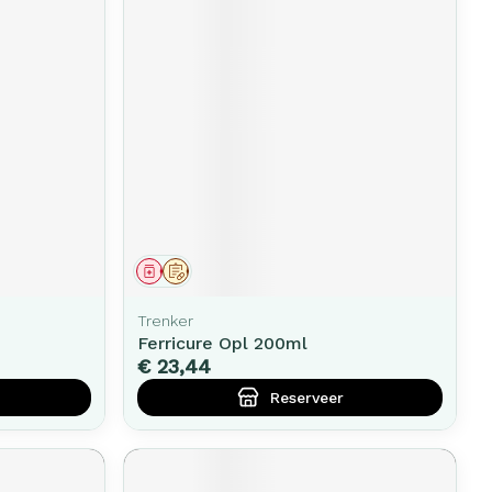
Geneesmiddel
Op voorschrift
Trenker
Ferricure Opl 200ml
€ 23,44
Reserveer