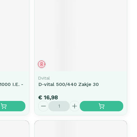
erende
Parfums en
geurproducten
Geneesmiddel
Dvital
000 I.E. -
D-vital 500/440 Zakje 30
CBD
€ 16,98
Aantal