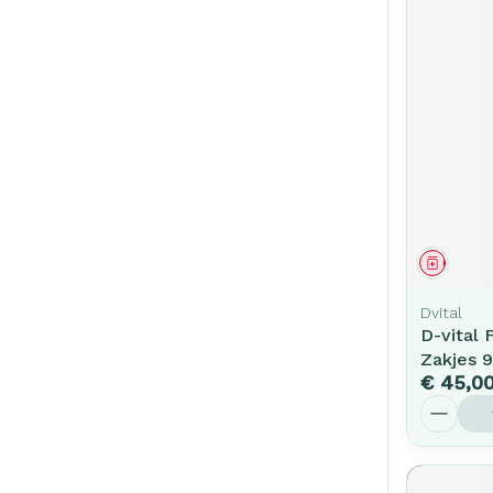
Genees
Dvital
D-vital 
Zakjes 
€ 45,0
Aantal