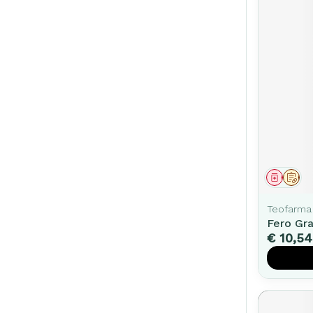
Genees
Op 
Teofarma
Fero Gr
€ 10,54