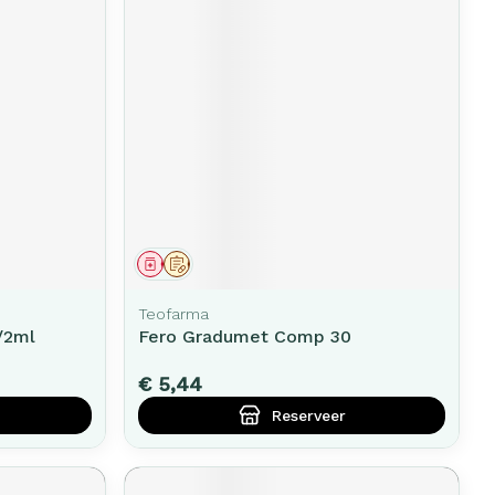
Geneesmiddel
Op voorschrift
Teofarma
/2ml
Fero Gradumet Comp 30
€ 5,44
Reserveer