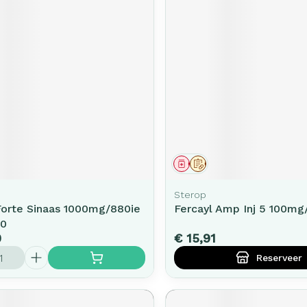
middel
Geneesmiddel
Op voorschrift
Sterop
Forte Sinaas 1000mg/880ie
Fercayl Amp Inj 5 100mg
90
0
€ 15,91
Reserveer