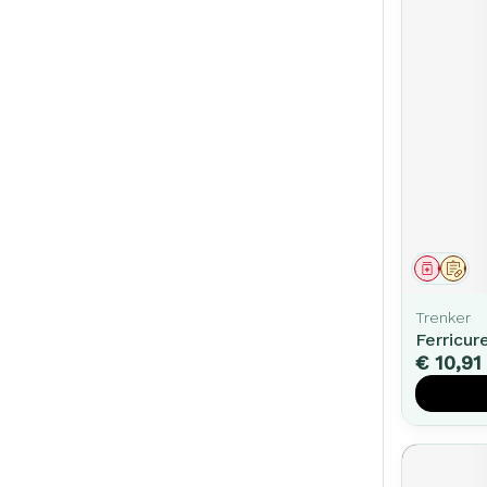
Genees
Op 
Trenker
Ferricur
€ 10,91