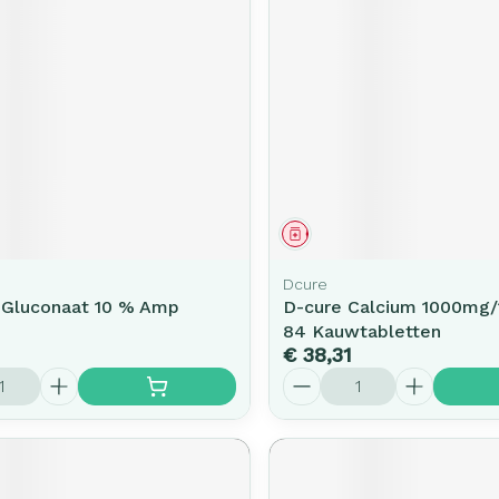
rging
Supplementen
Insectenw
middelen
n
Mondmaskers
issen
-
id
d
middel
Geneesmiddel
Dcure
 Gluconaat 10 % Amp
D-cure Calcium 1000mg/1
84 Kauwtabletten
Zelfbruiner
Scheren
€ 38,31
Aantal