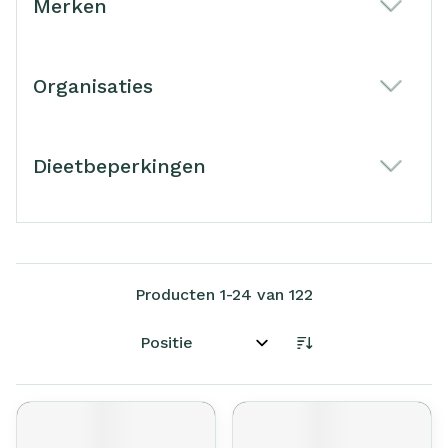
Merken
filter
Organisaties
filter
Dieetbeperkingen
filter
Producten
1
-
24
van
122
Sorteer op: