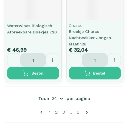
Charco
Waterwipes Biologisch
Broekje Charco
Afbreekbare Doekjes 720
Nachtwekker Jongen
Maat 128
€ 46,99
€ 32,04
Aantal
Aantal
Bestel
Bestel
Toon
per pagina
Pagina's
U lees momenteel pagina
Pagina
Pagina
Pagina
1
2
3
...
6