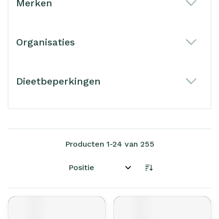
Merken
filter
Organisaties
filter
Dieetbeperkingen
filter
Producten
1
-
24
van
255
Sorteer op: