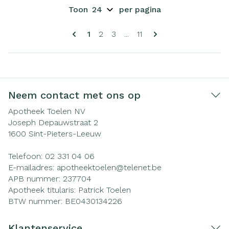
Toon
per pagina
Pagina's
U lees momenteel pagina
Pagina
Pagina
Pagina
1
2
3
...
11
Neem contact met ons op
Apotheek Toelen NV
Joseph Depauwstraat 2
1600
Sint-Pieters-Leeuw
Telefoon:
02 331 04 06
E-mailadres:
apotheektoelen@
telenet.be
APB nummer:
237704
Apotheek titularis:
Patrick Toelen
BTW nummer:
BE0430134226
Klantenservice