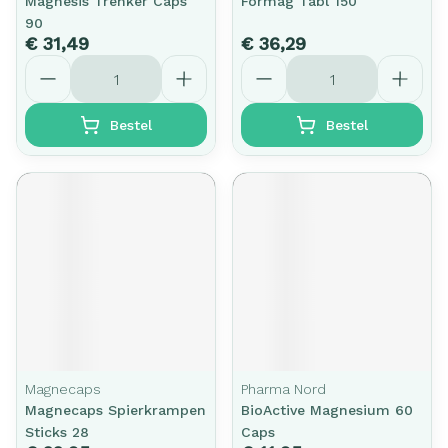
Magnesis Trenker Caps
Formag Tabl 150
90
€ 31,49
€ 36,29
Aantal
Aantal
Bestel
Bestel
Magnecaps
Pharma Nord
Magnecaps Spierkrampen
BioActive Magnesium 60
Sticks 28
Caps