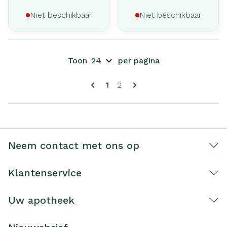
Niet beschikbaar
Niet beschikbaar
Toon
per pagina
Pagina's
U lees momenteel pagina
Pagina
1
2
Neem contact met ons op
Klantenservice
Uw apotheek