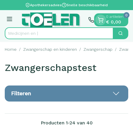
Dia 1 van 1
Ga naar de inhoud
Apothekersadvies
Snelle beschikbaarheid
0
0 artikelen
Menu
€ 0,00
Zoek
Product, merk, categorie...
Home
/
Zwangerschap en kinderen
/
Zwangerschap
/
Zwang
Zwangerschapstest
Filteren
Producten
1
-
24
van
40