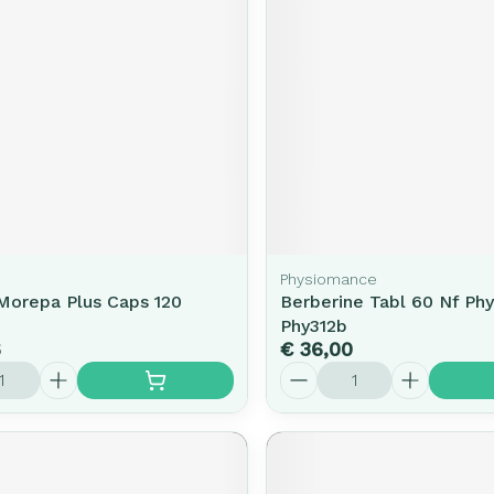
rging
Supplementen
Insectenw
middelen
n
Mondmaskers
issen
-
id
d
Physiomance
Morepa Plus Caps 120
Berberine Tabl 60 Nf Ph
Phy312b
6
€ 36,00
Zelfbruiner
Scheren
Aantal