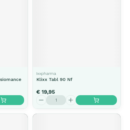
erende
Parfums en
geurproducten
Ixxpharma
ysiomance
Klixx Tabl 90 Nf
€ 19,95
CBD
Aantal