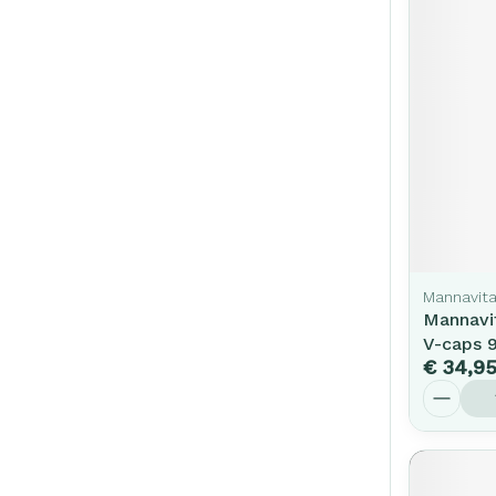
Mannavita
Mannavit
V-caps 
€ 34,9
Aantal