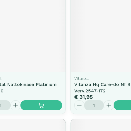
l
Vitanza
al Nattokinase Platinium
Vitanza Hq Care-do Nf Bl
90
Verv.2547-172
5
€ 31,95
Aantal