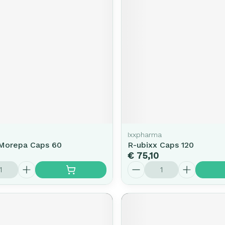
Ixxpharma
Morepa Caps 60
R-ubixx Caps 120
€ 75,10
Aantal